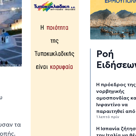
Ροή
Ειδήσεω
Η πρόεδρος της
νορβηγικής
υ
ομοσπονδίας κα
Ινφαντίνο να
παραιτηθεί από 
1 λεπτό πρίν
υσαν τα
H Ισπανία ζήτη
ροπής.
την Ιταλία να θέ