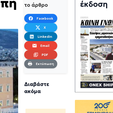
οπή
έκδοση
το άρθρο
Facebook
X
LinkedIn
Email
PDF
Εκτύπωση
Διαβάστε
ακόμα