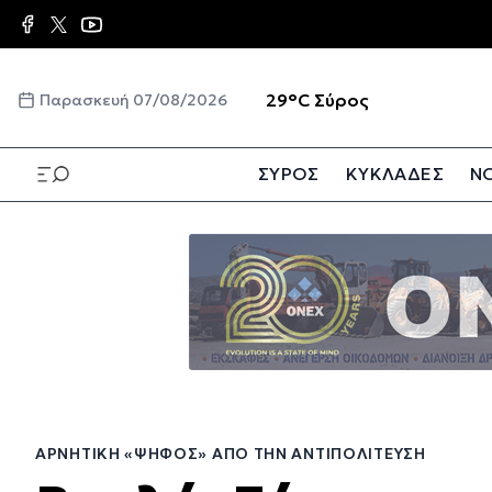
Παράκαμψη
προς
το
κυρίως
☀️
29°C
Σύρος
Παρασκευή 07/08/2026
περιεχόμενο
ΣΥΡΟΣ
ΚΥΚΛΑΔΕΣ
ΝΟ
Παράκαμψη
προς
το
κυρίως
περιεχόμενο
ΑΡΝΗΤΙΚΉ «ΨΉΦΟΣ» ΑΠΌ ΤΗΝ ΑΝΤΙΠΟΛΊΤΕΥΣΗ