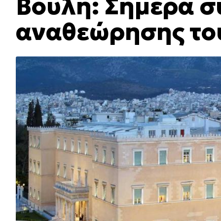
Βουλή: Σήμερα σ
αναθεώρησης το