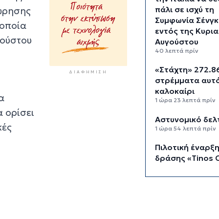
πάλι σε ισχύ τη
εώρησης
Συμφωνία Σένγκ
 οποία
εντός της Κυρια
γούστου
Αυγούστου
40 λεπτά πρίν
«Στάχτη» 272.8
ΔΙΑΦΉΜΙΣΗ
στρέμματα αυτ
καλοκαίρι
α
1 ώρα 23 λεπτά πρίν
α ορίσει
Αστυνομικό δελ
κές
1 ώρα 54 λεπτά πρίν
Πιλοτική έναρξη
δράσης «Tinos C
Business» στα Κ
και στον Άγιο Φ
τη συμμετοχή
επιχειρήσεων ε
και τροφοδοσία