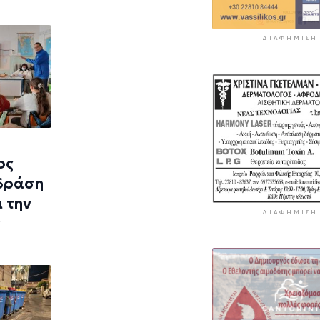
ΔΙΑΦΉΜΙΣΗ
ος
 δράση
 την
ΔΙΑΦΉΜΙΣΗ
ν