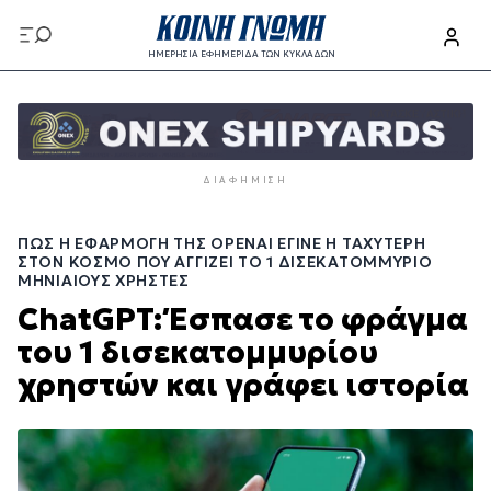
Παράκαμψη
προς
ΗΜΕΡΗΣΙΑ ΕΦΗΜΕΡΙΔΑ ΤΩΝ ΚΥΚΛΑΔΩΝ
το
Παράκαμψη
κυρίως
προς
περιεχόμενο
το
κυρίως
ΔΙΑΦΉΜΙΣΗ
περιεχόμενο
ΠΏΣ Η ΕΦΑΡΜΟΓΉ ΤΗΣ OPENAI ΈΓΙΝΕ Η ΤΑΧΎΤΕΡΗ
ΣΤΟΝ ΚΌΣΜΟ ΠΟΥ ΑΓΓΊΖΕΙ ΤΟ 1 ΔΙΣΕΚΑΤΟΜΜΎΡΙΟ
ΜΗΝΙΑΊΟΥΣ ΧΡΉΣΤΕΣ
ChatGPT: Έσπασε το φράγμα
του 1 δισεκατομμυρίου
χρηστών και γράφει ιστορία