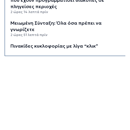
πληγείσες περιοχές
2 ώρες 14 λεπτά πρίν
Μειωμένη Σύνταξη: Όλα όσα πρέπει να
γνωρίζετε
2 ώρες 51 λεπτά πρίν
Πινακίδες κυκλοφορίας με λίγα “κλικ”
3 ώρες 12 λεπτά πρίν
Έρχεται η ψηφιακή Κάρτα Αγρότη
3 ώρες 34 λεπτά πρίν
Νάξος: Ιστιοφόρο με έξι επιβαίνοντες
προσάραξε σε βραχώδη βυθό
3 ώρες 55 λεπτά πρίν
Φωτιές: “Κόκκινος” συναγερμός σήμερα σε
Αττική και νησιά
4 ώρες 13 λεπτά πρίν
Καιρός: Έως 8 μποφόρ στις Κυκλάδες σήμερα