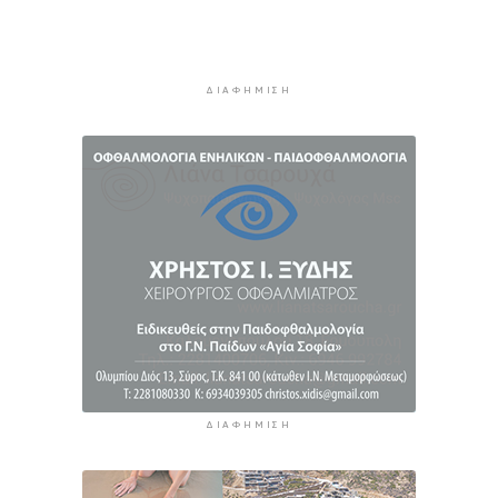
Κυριακή
4 ώρες 30 λεπτά πρίν
Πίεση: Το νόστιμο «βασιλικό» φρούτο που τη
ρίχνει χαμηλά
ΔΙΑΦΉΜΙΣΗ
12 ώρες 14 λεπτά πρίν
ΔΙΑΦΉΜΙΣΗ