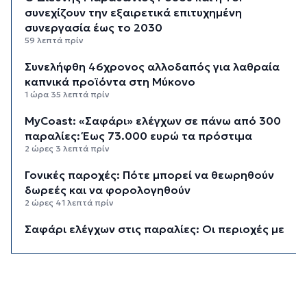
συνεχίζουν την εξαιρετικά επιτυχημένη
συνεργασία έως το 2030
59 λεπτά πρίν
Συνελήφθη 46χρονος αλλοδαπός για λαθραία
καπνικά προϊόντα στη Μύκονο
1 ώρα 35 λεπτά πρίν
MyCoast: «Σαφάρι» ελέγχων σε πάνω από 300
παραλίες: Έως 73.000 ευρώ τα πρόστιμα
2 ώρες 3 λεπτά πρίν
Γονικές παροχές: Πότε μπορεί να θεωρηθούν
δωρεές και να φορολογηθούν
2 ώρες 41 λεπτά πρίν
Σαφάρι ελέγχων στις παραλίες: Οι περιοχές με
τις περισσότερες καταγγελίες – Πώς τα drones
εντοπίζουν τις αυθαιρεσίες
3 ώρες 15 λεπτά πρίν
Έρευνα ΕΟΤ: Η Ελλάδα στις κορυφαίες επιλογές