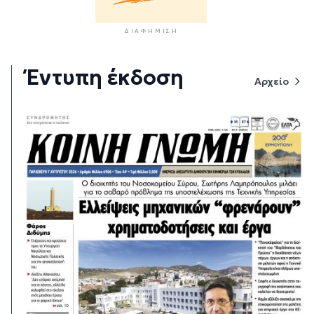
ΔΙΑΦΉΜΙΣΗ
Έντυπη έκδοση
Αρχείο