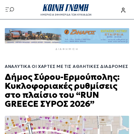
Παράκαμψη
προς
ΗΜΕΡΗΣΙΑ ΕΦΗΜΕΡΙΔΑ ΤΩΝ ΚΥΚΛΑΔΩΝ
το
Παράκαμψη
κυρίως
προς
περιεχόμενο
το
κυρίως
ΔΙΑΦΉΜΙΣΗ
περιεχόμενο
ΑΝΑΛΥΤΙΚΆ ΟΙ ΧΆΡΤΕΣ ΜΕ ΤΙΣ ΑΘΛΗΤΙΚΈΣ ΔΙΑΔΡΟΜΈΣ
Δήμος Σύρου-Ερμούπολης:
Κυκλοφοριακές ρυθμίσεις
στο πλαίσιο του “RUN
GREECE ΣΥΡΟΣ 2026”