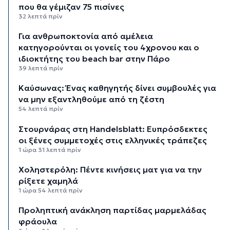
που θα γέμιζαν 75 πισίνες
32 λεπτά πρίν
Για ανθρωποκτονία από αμέλεια
κατηγορούνται οι γονείς του 4χρονου και ο
ιδιοκτήτης του beach bar στην Πάρο
39 λεπτά πρίν
Kαύσωνας: Ένας καθηγητής δίνει συμβουλές για
να μην εξαντληθούμε από τη ζέστη
54 λεπτά πρίν
Στουρνάρας στη Handelsblatt: Ευπρόσδεκτες
οι ξένες συμμετοχές στις ελληνικές τράπεζες
1 ώρα 31 λεπτά πρίν
Χοληστερόλη: Πέντε κινήσεις ματ για να την
ρίξετε χαμηλά
1 ώρα 54 λεπτά πρίν
Προληπτική ανάκληση παρτίδας μαρμελάδας
φράουλα