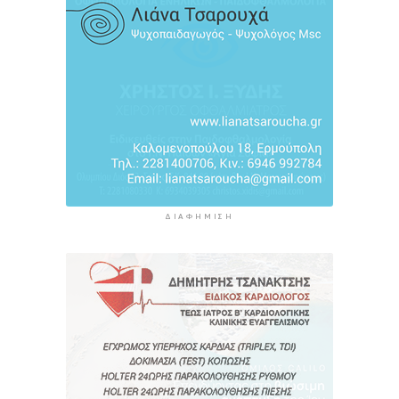
Υπουργείο Υγείας: Στέλνει μήνυμα για ασφαλή
κολύμβηση στους άνω των 60 – 284 θάνατοι
από πνιγμό πέρυσι
3 ώρες 52 λεπτά πρίν
ΔΙΑΦΉΜΙΣΗ