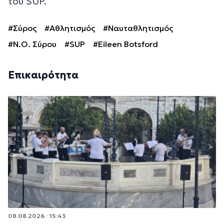
του SUP.
#Σύρος
#Αθλητισμός
#Ναυταθλητισμός
#Ν.Ο. Σύρου
#SUP
#Eileen Botsford
Επικαιρότητα
08.08.2026 · 15:43