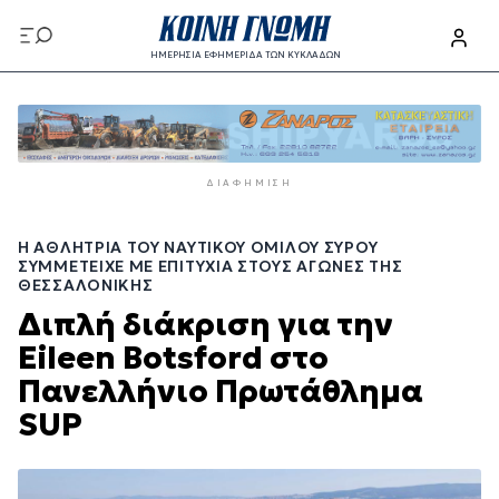
Παράκαμψη
προς
ΗΜΕΡΗΣΙΑ ΕΦΗΜΕΡΙΔΑ ΤΩΝ ΚΥΚΛΑΔΩΝ
το
Παράκαμψη
κυρίως
προς
περιεχόμενο
το
κυρίως
ΔΙΑΦΉΜΙΣΗ
περιεχόμενο
Η ΑΘΛΉΤΡΙΑ ΤΟΥ ΝΑΥΤΙΚΟΎ ΟΜΊΛΟΥ ΣΎΡΟΥ
ΣΥΜΜΕΤΕΊΧΕ ΜΕ ΕΠΙΤΥΧΊΑ ΣΤΟΥΣ ΑΓΏΝΕΣ ΤΗΣ
ΘΕΣΣΑΛΟΝΊΚΗΣ
Διπλή διάκριση για την
Eileen Botsford στο
Πανελλήνιο Πρωτάθλημα
SUP