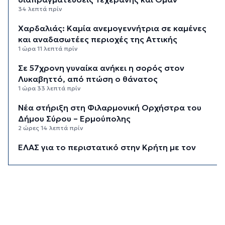
34 λεπτά πρίν
Χαρδαλιάς: Καμία ανεμογεννήτρια σε καμένες
και αναδασωτέες περιοχές της Αττικής
1 ώρα 11 λεπτά πρίν
Σε 57χρονη γυναίκα ανήκει η σορός στον
Λυκαβηττό, από πτώση ο θάνατος
1 ώρα 33 λεπτά πρίν
Νέα στήριξη στη Φιλαρμονική Ορχήστρα του
Δήμου Σύρου – Ερμούπολης
2 ώρες 14 λεπτά πρίν
ΕΛΑΣ για το περιστατικό στην Κρήτη με τον
τουρίστα: Δεν προκύπτει προσέγγιση ανήλικης
έναντι αμοιβής
2 ώρες 35 λεπτά πρίν
Κυκλάδες: Πολύ υψηλός κίνδυνος πυρκαγιάς για
αύριο Κυριακή
3 ώρες 15 λεπτά πρίν