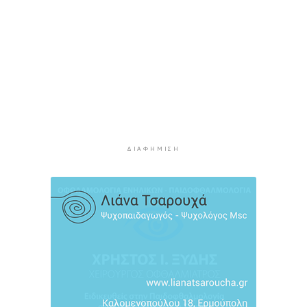
8χρονος τραυματίστηκε στο κεφάλι μετά από
βουτιά σε παραλία της Χαλκιδικής
3 ώρες 35 λεπτά πρίν
Κορυφώνεται η έξοδος του Αυγούστου – Πάνω
από 56.000 επιβάτες αναχωρούν σήμερα από
τα λιμάνια της Αττικής
4 ώρες 10 λεπτά πρίν
Σαντορίνη: Συνελήφθη 18χρονος για κατοχή
ΔΙΑΦΉΜΙΣΗ
ναρκωτικών
4 ώρες 35 λεπτά πρίν
Βρέθηκε σορός σε σπηλιά στον Λυκαβηττό
κοντά στο εκκλησάκι των Αγίων Ισιδώρων
4 ώρες 56 λεπτά πρίν