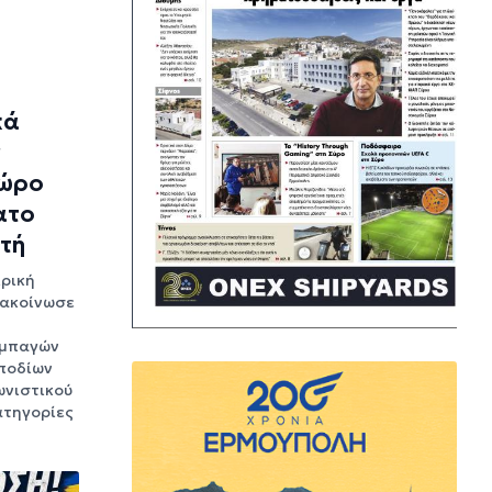
κά
ν
χώρο
ατο
τή
ρική
νακοίνωσε
υμπαγών
ποδίων
ωνιστικού
ατηγορίες