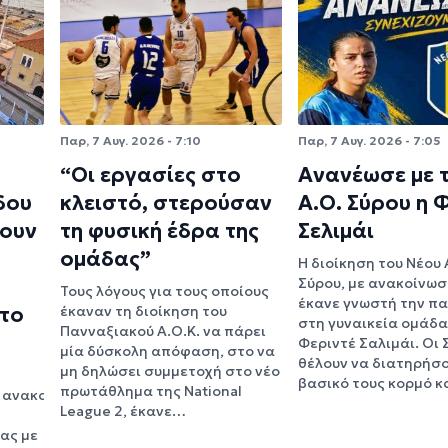
Παρ, 7 Αυγ. 2026 - 7:10
Παρ, 7 Αυγ. 2026 - 7:05
“Οι εργασίες στο
Ανανέωσε με 
δου
κλειστό, στερούσαν
Α.Ο. Σύρου η 
ζουν
τη φυσική έδρα της
Σελιμάι
ομάδας”
Η διοίκηση του Νέου 
Σύρου, με ανακοίνωσ
Τους λόγους για τους οποίους
έκανε γνωστή την π
 το
έκαναν τη διοίκηση του
στη γυναικεία ομάδα
Πανναξιακού Α.Ο.Κ. να πάρει
Φεριντέ Σαλιμάι. Οι 
μία δύσκολη απόφαση, στο να
θέλουν να διατηρήσο
μη δηλώσει συμμετοχή στο νέο
βασικό τους κορμό 
πρωτάθλημα της National
 ανακοινώνει
League 2, έκανε…
ας με