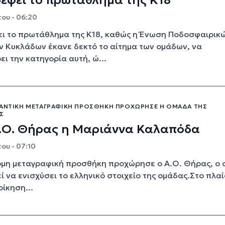
έφει το πρωτάθλημα της Κ18
ου - 06:20
ι το πρωτάθλημα της Κ18, καθώς η Ένωση Ποδοσφαιρικ
 Κυκλάδων έκανε δεκτό το αίτημα των ομάδων, να
ι την κατηγορία αυτή, ώ...
ΜΑΝΤΙΚΉ ΜΕΤΑΓΡΑΦΙΚΉ ΠΡΟΣΘΉΚΗ ΠΡΟΧΏΡΗΣΕ Η ΟΜΆΔΑ ΤΗΣ
Σ
Α.Ο. Θήρας η Μαριάννα Καλαπόδα
ου - 07:10
όμη μεταγραφική προσθήκη προχώρησε ο Α.Ο. Θήρας, ο 
 να ενισχύσει το ελληνικό στοιχείο της ομάδας.Στο πλαί
οίκηση...