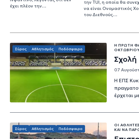
την TUI, η οποία θα συνε
έχει πλέον την…
να είναι Ονομαστικός Χ
του Διεθνούς…
Η ΠΡΏΤΗ Φ
Σύρος
Αθλητισμός
Ποδόσφαιρο
ΟΚΤΩΒΡΊΟ
Σχολή
07 Αυγούστ
Η ΕΠΣ Κυκ
πραγματοπ
έρχεται μ
ΟΙ ΑΘΛΗΤΈΣ
Σύρος
Αθλητισμός
Ποδόσφαιρο
ΚΑΙ ΝΑ ΠΆΡ