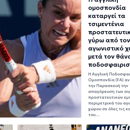
ομοσπονδία
καταργεί τα
τσιμεντένια
προστατευτι
γύρω από το
αγωνιστικό 
μετά τον θάν
ποδοσφαιρισ
Η Αγγλική Ποδοσφαι
Ομοσπονδία (FA) α
την Παρασκευή την
απαγόρευση των σ
προστατευτικών εμ
περιμετρικά του αγ
χώρου σε όλες τις κ
του…