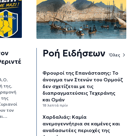
Ροή Ειδήσεων
τον
Όλες
Φεριντέ
Φρουροί της Επανάστασης: Το
άνοιγμα των Στενών του Ορμούζ
Α.Ο.
δεν σχετίζεται με τις
ή της,
αραμονή
διαπραγματεύσεις Τεχεράνης
 της
και Ομάν
Συριανοί
18 λεπτά πρίν
υν τον
και…
Χαρδαλιάς: Καμία
ανεμογεννήτρια σε καμένες και
αναδασωτέες περιοχές της