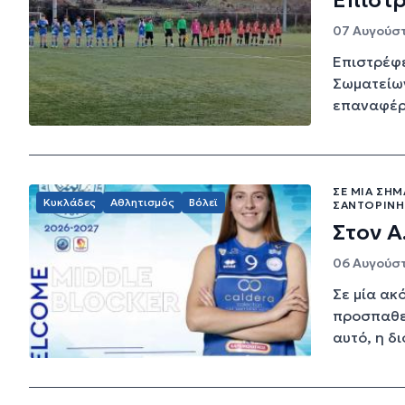
Επιστρ
07 Αυγούστ
Επιστρέφε
Σωματείων
επαναφέρε
ΣΕ ΜΊΑ ΣΗ
Κυκλάδες
Αθλητισμός
Βόλεϊ
ΣΑΝΤΟΡΊΝΗ
Στον 
06 Αυγούστ
Σε μία ακ
προσπαθεί
αυτό, η δι