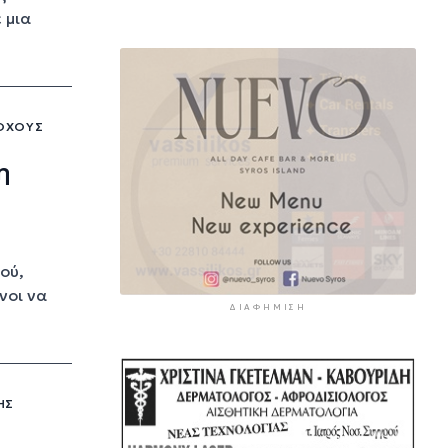
 μια
ΤΌΧΟΥΣ
η
ού,
νοι να
ΔΙΑΦΉΜΙΣΗ
ΗΣ