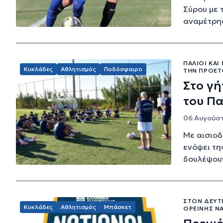
Σύρου με 
αναμέτρησ
ΠΑΛΙΟΊ ΚΑΙ
Κυκλάδες
Αθλητισμός
Ποδόσφαιρο
ΤΗΝ ΠΡΟΕΤΟ
Στο γή
του Π
06 Αυγούστ
Με αισιοδ
ενόψει τη
δουλέψουν
ΣΤΟΝ ΔΕΎΤ
Κυκλάδες
Αθλητισμός
Μπάσκετ
ΟΡΕΙΝΉΣ Ν