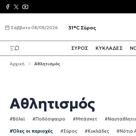
Παράκαμψη προς το κυρίως περιεχόμενο
☀️
31°C
Σύρος
Σάββατο 08/08/2026
ΣΥΡΟΣ
ΚΥΚΛΑΔΕΣ
ΝΟ
Παράκαμψη προς το κυρίως περιεχόμενο
Αρχική
Αθλητισμός
Αθλητισμός
#Βόλεϊ
#Ποδόσφαιρο
#Μπάσκετ
#Ναυταθλητι
#Όλες οι περιοχές
#Σύρος
#Κυκλάδες
#Νότιο 