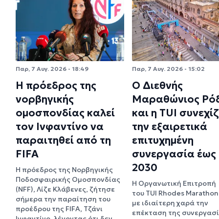
Παρ, 7 Αυγ. 2026 - 18:49
Παρ, 7 Αυγ. 2026 - 15:02
Η πρόεδρος της
Ο Διεθνής
νορβηγικής
Μαραθώνιος Ρό
ομοσπονδίας καλεί
και η TUI συνεχί
τον Ινφαντίνο να
την εξαιρετικά
παραιτηθεί από τη
επιτυχημένη
FIFA
συνεργασία έως
2030
Η πρόεδρος της Νορβηγικής
Ποδοσφαιρικής Ομοσπονδίας
Η Οργανωτική Επιτροπή
(NFF), Λίζε Κλάβενες, ζήτησε
του TUI Rhodes Marathon
σήμερα την παραίτηση του
με ιδιαίτερη χαρά την
προέδρου της FIFA, Τζάνι
επέκταση της συνεργασί
Ινφαντίνο, λέγοντας ότι δεν