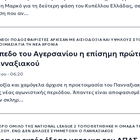
τη Μαρκό για τη δεύτερη φάση του Κυπέλλου Ελλάδας, σε
η που αν...
 ΝΈΟΙ ΠΟΔΟΣΦΑΙΡΙΣΤΈΣ ΆΡΧΙΣΑΝ ΜΕ ΑΙΣΙΟΔΟΞΊΑ ΚΑΙ ΥΨΗΛΟΎΣ Σ
ΙΜΑΣΊΑ ΓΙΑ ΤΗ ΝΈΑ ΧΡΟΝΙΆ
πεδο του Αγερσανίου η επίσημη πρώτ
ανναξιακού
ου - 06:20
οξία και χαμόγελα άρχισε η προετοιμασία του Πανναξιακ
ς νέας αγωνιστικής περιόδου. Άπαντες είναι αποφασισμέ
 σκληρ...
ΕΡΟ ΌΜΙΛΟ ΤΗΣ NATIONAL LEAGUE 2 ΤΟΠΟΘΕΤΉΘΗΚΕ Η ΟΜΆΔΑ Τ
ΆΞΟΥ, ΕΝΏ ΔΕΝ ΔΉΛΩΣΕ ΣΥΜΜΕΤΟΧΉ Ο ΠΑΝΝΑΞΙΑΚΌΣ