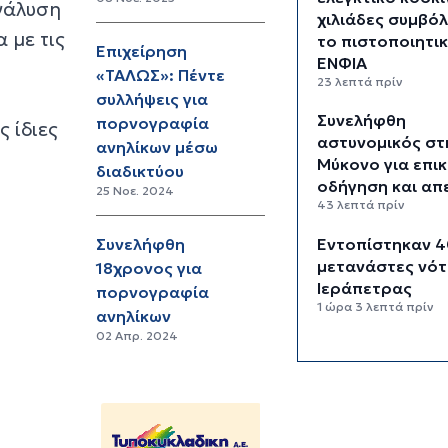
νάλυση
χιλιάδες συμβόλ
 με τις
το πιστοποιητι
Επιχείρηση
ΕΝΦΙΑ
«ΤΑΛΩΣ»: Πέντε
23 λεπτά πρίν
συλλήψεις για
Συνελήφθη
πορνογραφία
 ίδιες
αστυνομικός στ
ανηλίκων μέσω
Μύκονο για επικ
διαδικτύου
οδήγηση και απ
25 Νοε. 2024
43 λεπτά πρίν
Εντοπίστηκαν 4
Συνελήφθη
μετανάστες νότ
18χρονος για
Ιεράπετρας
πορνογραφία
1 ώρα 3 λεπτά πρίν
ανηλίκων
02 Απρ. 2024
Ακρίβεια: Αυξάν
κίνδυνος νέων
ανατιμήσεων - 
κατηγορίες με τ
μεγαλύτερη πίε