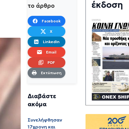
έκδοση
το άρθρο
Facebook
X
LinkedIn
Email
PDF
Εκτύπωση
Διαβάστε
ακόμα
Συνελήφθησαν
17χρονη και