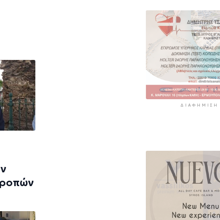
ΔΙΑΦΉΜΙΣΗ
ων
τροπών