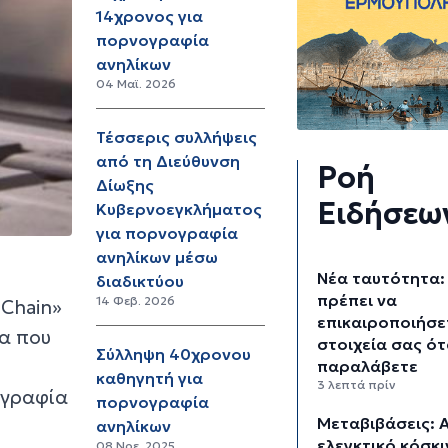
14χρονος για
πορνογραφία
ανηλίκων
04 Μαϊ. 2026
Τέσσερις συλλήψεις
από τη Διεύθυνση
Ροή
Δίωξης
Ειδήσεω
Κυβερνοεγκλήματος
για πορνογραφία
ανηλίκων μέσω
Νέα ταυτότητα:
διαδικτύου
πρέπει να
14 Φεβ. 2026
 Chain»
επικαιροποιήσε
α που
στοιχεία σας ότ
Σύλληψη 40χρονου
παραλάβετε
καθηγητή για
3 λεπτά πρίν
ογραφία
πορνογραφία
Μεταβιβάσεις: 
ανηλίκων
ελεγκτικό κόσκι
08 Νοε. 2025