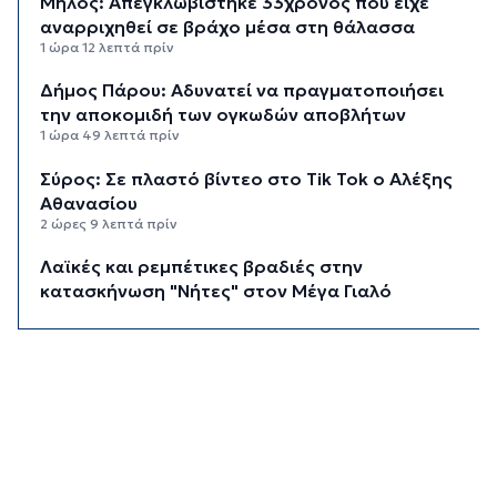
Μήλος: Απεγκλωβίστηκε 33χρονος που είχε
αναρριχηθεί σε βράχο μέσα στη θάλασσα
1 ώρα 12 λεπτά πρίν
Δήμος Πάρου: Αδυνατεί να πραγματοποιήσει
την αποκομιδή των ογκωδών αποβλήτων
1 ώρα 49 λεπτά πρίν
Σύρος: Σε πλαστό βίντεο στο Tik Tok ο Αλέξης
Αθανασίου
2 ώρες 9 λεπτά πρίν
Λαϊκές και ρεμπέτικες βραδιές στην
κατασκήνωση "Νήτες" στον Μέγα Γιαλό
2 ώρες 26 λεπτά πρίν
Ο «χάρτης» των πληρωμών από e-ΕΦΚΑ και
ΔΥΠΑ έως 14 Αυγούστου
2 ώρες 32 λεπτά πρίν
Τουρισμός για Όλους 2026: Ανοιχτή η
πλατφόρμα για όλα τα ΑΦΜ
2 ώρες 54 λεπτά πρίν