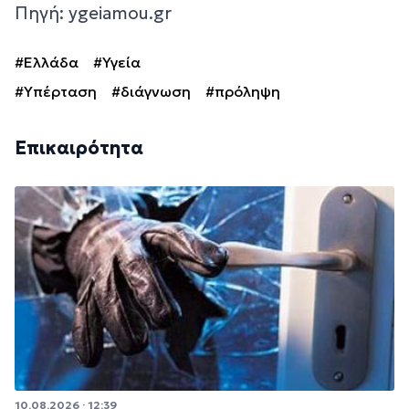
Πηγή: ygeiamou.gr
#Ελλάδα
#Υγεία
#Υπέρταση
#διάγνωση
#πρόληψη
Επικαιρότητα
10.08.2026 · 12:39