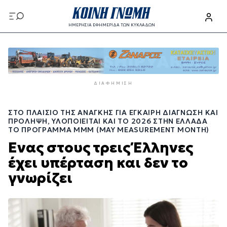
Παράκαμψη
προς
ΗΜΕΡΗΣΙΑ ΕΦΗΜΕΡΙΔΑ ΤΩΝ ΚΥΚΛΑΔΩΝ
το
Παράκαμψη
κυρίως
προς
περιεχόμενο
το
κυρίως
ΔΙΑΦΉΜΙΣΗ
περιεχόμενο
ΣΤΟ ΠΛΑΊΣΙΟ ΤΗΣ ΑΝΆΓΚΗΣ ΓΙΑ ΈΓΚΑΙΡΗ ΔΙΆΓΝΩΣΗ ΚΑΙ
ΠΡΌΛΗΨΗ, ΥΛΟΠΟΙΕΊΤΑΙ ΚΑΙ ΤΟ 2026 ΣΤΗΝ ΕΛΛΆΔΑ
ΤΟ ΠΡΌΓΡΑΜΜΑ ΜΜΜ (MAY MEASUREMENT MONTH)
Ένας στους τρεις Έλληνες
έχει υπέρταση και δεν το
γνωρίζει