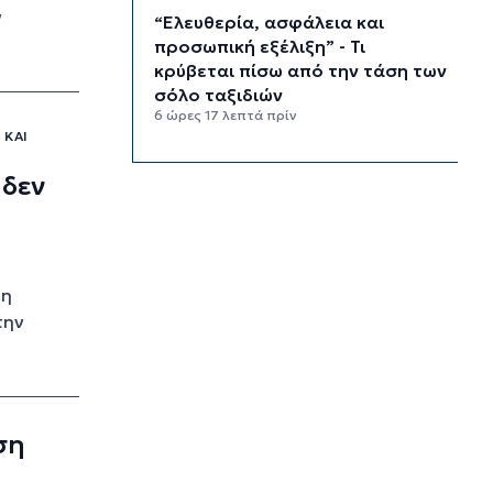
ν
“Ελευθερία, ασφάλεια και
προσωπική εξέλιξη” - Τι
κρύβεται πίσω από την τάση των
σόλο ταξιδιών
6 ώρες 17 λεπτά πρίν
 ΚΑΙ
“Κλιματική ζώνη πολέμου” - Οι
 δεν
ακραίες καιρικές συνθήκες
αναδιαμορφώνουν την Ευρώπη
6 ώρες 57 λεπτά πρίν
“Σεισμός” στη Google: Φεύγει ο
αρχιτέκτονας της AI, Jeff Dean
 η
7 ώρες 37 λεπτά πρίν
την
Το παρεξηγημένο αιθέριο έλαιο
που κρατά μακριά τα κουνούπια
για 3 ώρες
8 ώρες 7 λεπτά πρίν
ση
Ζητείται λύση στον γρίφο των
φοροαπαλλαγών: Ποια σχέδια