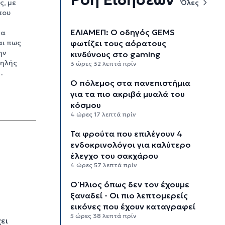
Όλες
ς, με
που
ΕΛΙΑΜΕΠ: Ο οδηγός GEMS
ία
φωτίζει τους αόρατους
αι πως
ην
κινδύνους στο gaming
ψηλής
3 ώρες 32 λεπτά πρίν
…
Ο πόλεμος στα πανεπιστήμια
για τα πιο ακριβά μυαλά του
κόσμου
4 ώρες 17 λεπτά πρίν
Τα φρούτα που επιλέγουν 4
ενδοκρινολόγοι για καλύτερο
έλεγχο του σακχάρου
4 ώρες 57 λεπτά πρίν
Ο Ήλιος όπως δεν τον έχουμε
ξαναδεί - Οι πιο λεπτομερείς
εικόνες που έχουν καταγραφεί
5 ώρες 38 λεπτά πρίν
ει