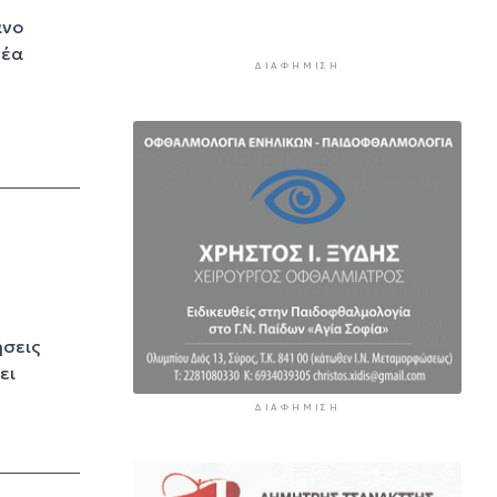
επεξεργάζεται το ΥΠΕΘΟ
ανο
8 ώρες 37 λεπτά πρίν
νέα
ΔΙΑΦΉΜΙΣΗ
Ενδιαφέρον του Δήμου Πάρου
για τη στέγαση των
εκπαιδευτικών
9 ώρες 7 λεπτά πρίν
Πάνω από 90 ειδικότητες και
860 τμήματα στις δημόσιες
ΣΑΕΚ
9 ώρες 37 λεπτά πρίν
Αυξήθηκαν οι Έλληνες που
αποφάσισαν να διακόψουν το
ήσεις
κάπνισμα
ει
10 ώρες 7 λεπτά πρίν
ΔΙΑΦΉΜΙΣΗ