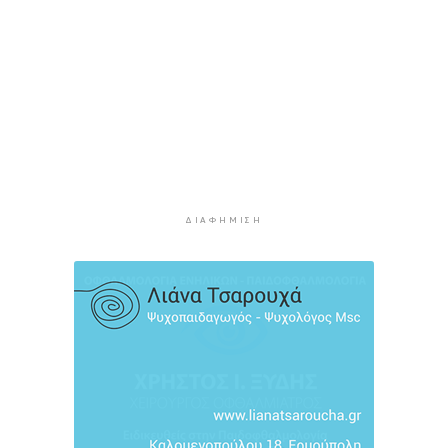
3 ώρες 46 λεπτά πρίν
Πώς αμείβεται η αργία της 15ης Αυγούστου
4 ώρες 12 λεπτά πρίν
Ο ρόλος της ΕΡΤ στην ανάδειξη της
πολιτιστικής και τουριστικής ταυτότητας της
Σύρου
4 ώρες 32 λεπτά πρίν
Περιπέτεια για πέντε επιβάτες ιστιοφόρου
ανοιχτά της Σερίφου
ΔΙΑΦΉΜΙΣΗ
4 ώρες 53 λεπτά πρίν