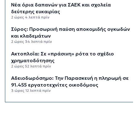
Νέα όρια δαπανών για ΣΑΕΚ και σχολεία
δεύτερης ευκαιρίας
2 ώρες 4 λεπτά πρίν
Σύρος: Προσωρινή παύση αποκομιδής ογκωδών
και κλαδεμάτων
2 ώρες 34 λεπτά πρίν
Aκτοπλοΐα: Σε «πράσινη» ρότα το σχέδιο
χρηματοδότησης
2 ώρες 52 λεπτά πρίν
Αδειοδωρόσημο: Την Παρασκευή η πληρωμή σε
91.455 εργατοτεχνίτες οικοδόμους
3 ώρες 12 λεπτά πρίν
Το εξωτικό φρούτο που καλλιεργείται μόνο σε
ένα ελληνικό νησί
3 ώρες 32 λεπτά πρίν
Ολοκληρώθηκε η αποκατάσταση των
κρηπιδωμάτων στο νέο λιμάνι της Μυκόνου