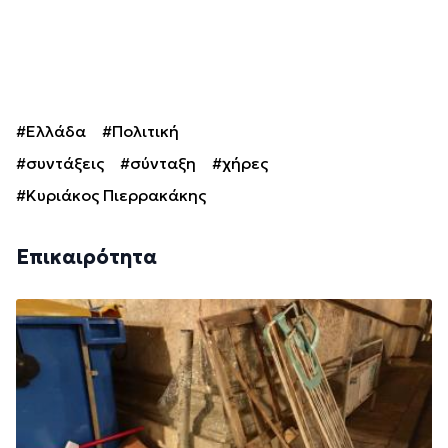
#Ελλάδα
#Πολιτική
#συντάξεις
#σύνταξη
#χήρες
#Κυριάκος Πιερρακάκης
Επικαιρότητα