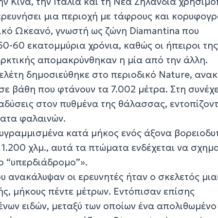
ν Κίνα, την Ιταλία και τη Νέα Ζηλανδία χρησιμ
ξερευνήσει μια περιοχή με τάφρους και κορυφογ
δικό Ωκεανό, γνωστή ως ζώνη Diamantina που
50-60 εκατομμύρια χρόνια, καθώς οι ήπειροι τη
αρκτικής απομακρύνθηκαν η μία από την άλλη.
μελέτη δημοσιεύθηκε στο περιοδικό Nature, ανα
ε βάθη που φτάνουν τα 7.002 μέτρα. Στη συνέχε
δύσεις στον πυθμένα της θάλασσας, εντοπίζον
ατα φαλαινών.
υγραμμισμένα κατά μήκος ενός άξονα βορειοδυτ
1.200 χλμ., αυτά τα πτώματα ενδέχεται να σχημ
ο “υπερδιάδρομο”».
υ ανακάλυψαν οι ερευνητές ήταν ο σκελετός μια
ής, μήκους πέντε μέτρων. Εντόπισαν επίσης
νων ειδών, μεταξύ των οποίων ένα απολιθωμένο