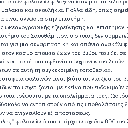
ατα των φαλαινών φιλοξενούσαν μια ποικιλία 
, μαλάκια και σκουλήκια. Πολλά είδη, όπως σημ
 να είναι άγνωστα στην επιστήμη.
ής ωκεανογραφικής εξερεύνησης και επιστημονι
ιστήμιο του Σαουθάμπτον, ο οποίος δεν συμμετε
ται για μια συναρπαστική και σπάνια ανακάλυψη
 στον κόσμο αποικία ζώων του βυθού που ζει σε
λά και μια τέτοια αφθονία σύγχρονων σκελετών
των σε αυτή τη συγκεκριμένη τοποθεσία».
κροταφεία φαλαινών είναι βιότοποι για ζώα του β
δών που σχετίζονται με εκείνα που ευδοκιμούν 
οποία τρέφονται με τα υπολείμματά τους. Ωστόσ
 δύσκολο να εντοπιστούν από τις υποθαλάσσιες 
ύν να ανιχνευθούν εξ αποστάσεως.
ολης” φαλαινών όπου υπάρχουν σχεδόν 800 σκε