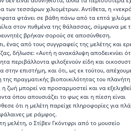
ν δεν είναι ασυνήθιστα, αλλά τα περισσότερα έ
ρα των τεσσάρων χιλιομέτρων. Αντίθετα, η «νεκ
ατα φτάνει σε βάθη πάνω από τα επτά χιλιόμε
 μίλια στον πυθμένα της θάλασσας, σύμφωνα με 
 ερευνητές βρήκαν σορούς σε αποσύνθεση.
, ένας από τους συγγραφείς της μελέτης και ερ
ζας, δήλωσε: «Αυτή η ανακάλυψη αποδεικνύει ότ
νητα περιβάλλοντα φιλοξενούν είδη και οικοσυσ
 στην επιστήμη, και ότι, ως εκ τούτου, απέχου
 της πραγματικής βιοποικιλότητας του πλανήτη
τι η ζωή μπορεί να προσαρμοστεί και να εξελιχθε
ντα όπου απουσιάζει το φως και η πίεση είναι
σθεσε ότι η μελέτη παρείχε πληροφορίες για πλ
 φάλαινες με ράμφος.
τη μελέτη, ο Στίβεν Γκόντφρι από το μουσείο