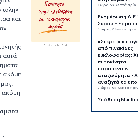
χουν
1 ώρα 39 λεπτά πρίν
ρόπολη»
Ενημέρωση Δ.Ε.
τρα και
Σύρου – Ερμούπ
τον
2 ώρες 7 λεπτά πρίν
«Στέρεψε» η αγ
ευνητής
ΔΙΑΦΉΜΙΣΗ
από πινακίδες
κυκλοφορίας: Χ
ι αυτά
αυτοκίνητα
τήματα
παραμένουν
με ακόμη
αταξινόμητα - 
αναζητά το υπο
 μας.
2 ώρες 34 λεπτά πρί
ί ακόμη
Υπόθεση Marfin
εισαγγελέα σήμ
άσματα
46χρονη που
κατηγορείται γι
επίθεση – Πέρα
νύχτα στη ΓΑΔΑ