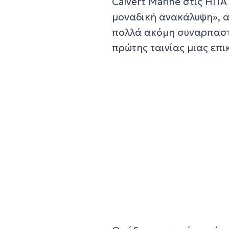
Calvert Marine στις ΗΠ
μοναδική ανακάλυψη», α
πολλά ακόμη συναρπαστι
πρώτης ταινίας μιας επι