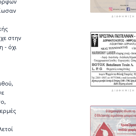
μορφών
είωσαν
ΔΙΑΦΉΜΙΣΗ
κής
ίχε στην
 - όχι
υθού,
σε
ΔΙΑΦΉΜΙΣΗ
ο,
θερμές
λετοί