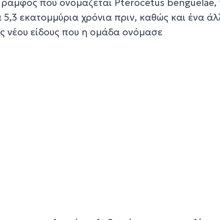
 ράμφος που ονομάζεται Pterocetus benguelae, 
 5,3 εκατομμύρια χρόνια πριν, καθώς και ένα άλ
ς νέου είδους που η ομάδα ονόμασε