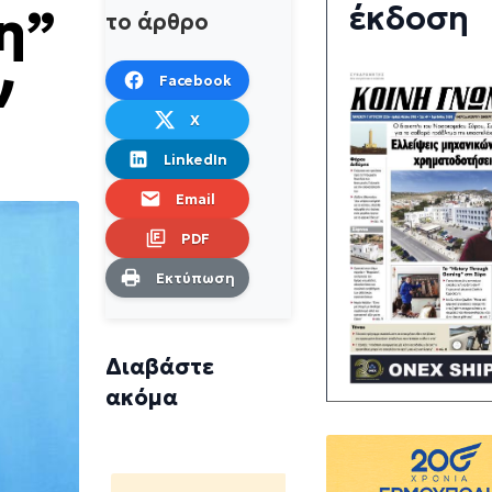
έκδοση
η”
το άρθρο
ν
Facebook
X
LinkedIn
Email
PDF
Εκτύπωση
Διαβάστε
ακόμα