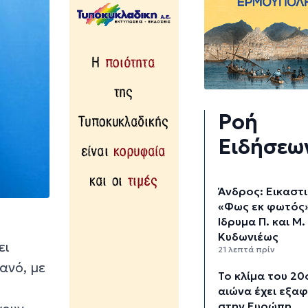
Ροή
Ειδήσεω
Άνδρος: Εικαστ
«Φως εκ φωτός
Ίδρυμα Π. και Μ.
Κυδωνιέως
ει
21 λεπτά πρίν
ανό, με
Το κλίμα του 20
αιώνα έχει εξαφ
στην Ευρώπη