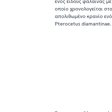
ενός είδους φάλαινας με
οποίο χρονολογείται στα
απολιθωμένο κρανίο ενό
Pterocetus diamantinae.