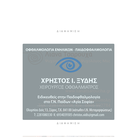
5 ώρες 39 λεπτά πρίν
«Στάχτη» 272.860 στρέμματα αυτό το
καλοκαίρι
6 ώρες 23 λεπτά πρίν
ΔΙΑΦΉΜΙΣΗ
Αστυνομικό δελτίο
6 ώρες 53 λεπτά πρίν
Πιλοτική έναρξη της δράσης «Tinos Circular
Business» στα Κιόνια και στον Άγιο Φωκά, με τη
συμμετοχή επιχειρήσεων εστίασης και
τροφοδοσίας, με στόχο την ενίσχυση της
ανακύκλωσης και την προώθηση βιώσιμων
πρακτικών διαχείρισης απορριμμάτων
7 ώρες 39 λεπτά πρίν
ΔΙΑΦΉΜΙΣΗ