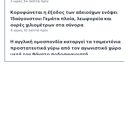
2 ώρες 34 λεπτά πρίν
Κορυφώνεται η έξοδος των αδειούχων ενόψει
15αύγουστου: Γεμάτα πλοία, λεωφορεία και
ουρές χιλιομέτρων στα σύνορα
3 ώρες 10 λεπτά πρίν
Η αγγλική ομοσπονδία καταργεί τα τσιμεντένια
προστατευτικά γύρω από τον αγωνιστικό χώρο
μετά τον θάνατο ποδοσφαιριστή
3 ώρες 55 λεπτά πρίν
Ο Γιώργος Νταλάρας έρχεται στη Σύρο με το
«Ρεμπέτικο»
4 ώρες 57 λεπτά πρίν
Η πρόεδρος της νορβηγικής ομοσπονδίας καλεί
τον Ινφαντίνο να παραιτηθεί από τη FIFA
5 ώρες πρίν
H Ισπανία ζήτησε από την Ιταλία να θέσει και
πάλι σε ισχύ τη Συμφωνία Σένγκεν εντός της
Κυριακής, 9 Αυγούστου