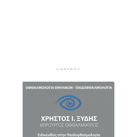
Πάρος: Κλειστό σήμερα το beach bar όπου
πνίγηκε ο 4χρονος
3 ώρες 40 λεπτά πρίν
Ιδιαίτερα αυξημένη η επιβατική κίνηση και
σήμερα στο λιμάνι του Πειραιά
4 ώρες 15 λεπτά πρίν
Πυρκαγιές: Τι πρέπει να κάνουν οι ταξιδιώτες
που έχουν προγραμματίσει διακοπές σε
ΔΙΑΦΉΜΙΣΗ
πληγείσες περιοχές
4 ώρες 43 λεπτά πρίν
Μειωμένη Σύνταξη: Όλα όσα πρέπει να
γνωρίζετε
5 ώρες 20 λεπτά πρίν