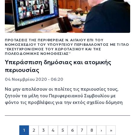
ΠΡΟΤΆΣΕΙΣ ΤΗΣ ΠΕΡΙΦΈΡΕΙΑΣ Ν. ΑΙΓΑΊΟΥ ΕΠΊ ΤΟΥ
ΝΟΜΟΣΧΕΔΊΟΥ ΤΟΥ ΥΠΟΥΡΓΕΊΟΥ ΠΕΡΙΒΆΛΛΟΝΤΟΣ ΜΕ ΤΊΤΛΟ
“ΕΚΣΥΓΧΡΟΝΙΣΜΌΣ ΤΟΥ ΧΩΡΟΤΑΞΙΚΟΎ ΚΑΙ ΤΗΣ
ΠΟΛΕΟΔΟΜΙΚΉΣ ΝΟΜΟΘΕΣΊΑΣ”
Υπεράσπιση δημόσιας και ατομικής
περιουσίας
04 Νοεμβρίου 2020 - 06:20
Να μην απολέσουν οι πολίτες τις περιουσίες τους,
ζητούν τα μέλη του Περιφερειακού Συμβουλίου με
φόντο τις προβλέψεις για την εκτός σχεδίου δόμηση
Σελιδοποίηση
1
2
3
4
5
6
7
8
›
»
Page 2
Page 3
Page 4
Page 5
Page 6
Page 7
Page 8
Next page
Last page