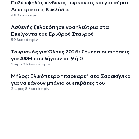
Πολύ υψηλός κίνδυνος πυρκαγιάς και για αύριο
Δευτέρα στις Κυκλάδες
48 λεπτά πρίν
Ασθενής ξυλοκόπησε νοσηλεύτρια στα
Επείγοντα του Ερυθρού Σταυρού
59 λεπτά πρίν
Τουρισμός για Όλους 2026: Σήμερα οι αιτήσεις
για ΑΦΜ που λήγουν σε 9 ή 0
1 ώρα 33 λεπτά πρίν
Μήλος: Ελικόπτερο “πάρκαρε” στο Σαρακήνικο
για να κάνουν μπάνιο οι επιβάτες του
2 ώρες 8 λεπτά πρίν
Σύρος: Σπουδαίες εμφανίσεις για τον Όμιλο
Αντισφαίρισης στο Πανελλήνιο Πρωτάθλημα
2 ώρες 35 λεπτά πρίν
Παγκόσμιο Κ20: “Ασημένια” η Ιουλιάννα
Ρούσσου στα 800μ.
3 ώρες 5 λεπτά πρίν