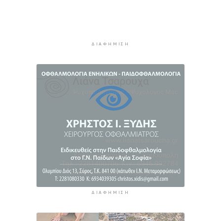
10 ώρες 41 λεπτά πρίν
ΕΛΣΤΑΤ: Υποχώρησε ο πληθωρισμός στο 3,4%
τον Ιούλιο - Επιμένει η ακρίβεια σε καύσιμα και
ΔΙΑΦΉΜΙΣΗ
ενοίκια
11 ώρες 5 λεπτά πρίν
Πάνω από 1 στους 5 Έλληνες καπνίζει
καθημερινά
11 ώρες 52 λεπτά πρίν
ΔΙΑΦΉΜΙΣΗ