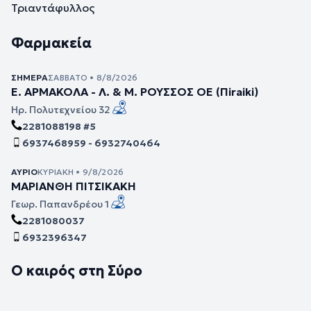
Τριαντάφυλλος
Φαρμακεία
ΣΉΜΕΡΑ
ΣΆΒΒΑΤΟ • 8/8/2026
Ε. ΑΡΜΑΚΟΛΑ - Λ. & Μ. ΡΟΥΣΣΟΣ ΟΕ (Πiraiki)
Ηρ. Πολυτεχνείου 32
2281088198 #5
6937468959 - 6932740464
ΑΎΡΙΟ
ΚΥΡΙΑΚΉ • 9/8/2026
ΜΑΡΙΑΝΘΗ ΠΙΤΣΙΚΑΚΗ
Γεωρ. Παπανδρέου 1
2281080037
6932396347
Ο καιρός στη Σύρο