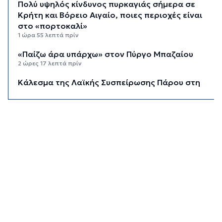
Πολύ υψηλός κίνδυνος πυρκαγιάς σήμερα σε
Κρήτη και Βόρειο Αιγαίο, ποιες περιοχές είναι
στο «πορτοκαλί»
1 ώρα 55 λεπτά πρίν
«Παίζω άρα υπάρχω» στον Πύργο Μπαζαίου
2 ώρες 17 λεπτά πρίν
Κάλεσμα της Λαϊκής Συσπείρωσης Πάρου στη
συγκέντρωση για τις πυρκαγιές
2 ώρες 40 λεπτά πρίν
Αίθριος ο καιρός στις Κυκλάδες με τη
Θερμοκρασία να φτάνει τους 31 βαθμούς
3 ώρες πρίν
Σύρος: Σοβαρό τροχαίο ατύχημα στο λιμάνι της
Ερμούπολης
10 ώρες 35 λεπτά πρίν
ΔΥΠΑ: 8.000 νέες θέσεις εργασίας για
ανέργους 55+ - Πώς θα πάρετε τα ένσημα για
σύνταξη