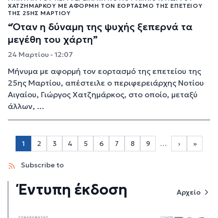
ΧΑΤΖΗΜΆΡΚΟΥ ΜΕ ΑΦΟΡΜΉ ΤΟΝ ΕΟΡΤΑΣΜΌ ΤΗΣ ΕΠΕΤΕΊΟΥ
ΤΗΣ 25ΗΣ ΜΑΡΤΊΟΥ
“Όταν η δύναμη της ψυχής ξεπερνά τα
μεγέθη του χάρτη”
24 Μαρτίου - 12:07
Μήνυμα με αφορμή τον εορτασμό της επετείου της
25ης Μαρτίου, απέστειλε ο περιφερειάρχης Νοτίου
Αιγαίου, Γιώργος Χατζημάρκος, στο οποίο, μεταξύ
άλλων, ...
Σελιδοποίηση
1
2
3
4
5
6
7
8
9
…
›
»
Page 2
Page 3
Page 4
Page 5
Page 6
Page 7
Page 8
Page 9
Next page
Last p
Subscribe to
Έντυπη έκδοση
Αρχείο