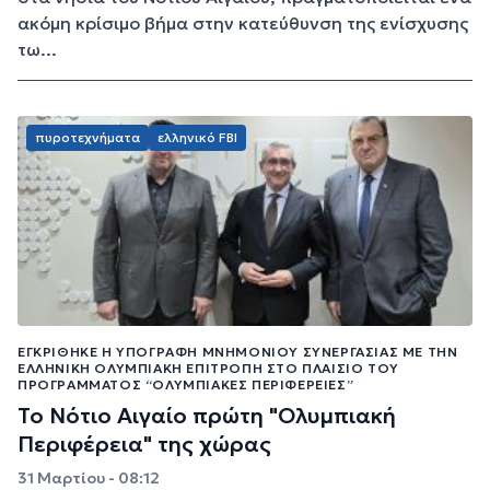
ακόμη κρίσιμο βήμα στην κατεύθυνση της ενίσχυσης
τω...
πυροτεχνήματα
ελληνικό FBI
ΕΓΚΡΊΘΗΚΕ Η ΥΠΟΓΡΑΦΉ ΜΝΗΜΟΝΊΟΥ ΣΥΝΕΡΓΑΣΊΑΣ ΜΕ ΤΗΝ
ΕΛΛΗΝΙΚΉ ΟΛΥΜΠΙΑΚΉ ΕΠΙΤΡΟΠΉ ΣΤΟ ΠΛΑΊΣΙΟ ΤΟΥ
ΠΡΟΓΡΆΜΜΑΤΟΣ “ΟΛΥΜΠΙΑΚΈΣ ΠΕΡΙΦΈΡΕΙΕΣ”
Το Νότιο Αιγαίο πρώτη "Ολυμπιακή
Περιφέρεια" της χώρας
31 Μαρτίου - 08:12