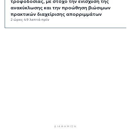
τροφοδοσίας, με στόχο την ενίσχυση της
ανακύκλωσης και την προώθηση βιώσιμων
πρακτικών διαχείρισης απορριμμάτων
2 ώρες 49 λεπτά πρίν
Έγγραφη πρόταση για τη σύσταση και
λειτουργεία της Τουριστικής Επιτροπής
3 ώρες 21 λεπτά πρίν
Φωταγώγηση του Δημαρχείου σήμερα 7
Αυγούστου
3 ώρες 24 λεπτά πρίν
Ο Διεθνής Μαραθώνιος Ρόδου και η TUI
συνεχίζουν την εξαιρετικά επιτυχημένη
συνεργασία έως το 2030
3 ώρες 57 λεπτά πρίν
Συνελήφθη 46χρονος αλλοδαπός για λαθραία
καπνικά προϊόντα στη Μύκονο
4 ώρες 33 λεπτά πρίν
ΔΙΑΦΉΜΙΣΗ
MyCoast: «Σαφάρι» ελέγχων σε πάνω από 300