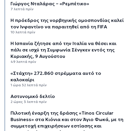
Γιώργος Νταλάρας – «Ρεμπέτικο»
7 λεπτά πρίν
Η πρόεδρος της νορβηγικής ομοσπονδίας καλεί
τον Ινφαντίνο να παραιτηθεί από τη FIFA
10 λεπτά πρίν
H Ισπανία ζήτησε από την Ιταλία να θέσει και
πάλι σε ισχύ τη Συμφωνία Σένγκεν εντός της
Κυριακής, 9 Αυγούστου
49 λεπτά πρίν
«Στάχτη» 272.860 στρέμματα αυτό το
καλοκαίρι
1 ώρα 32 λεπτά πρίν
Αστυνομικό δελτίο
2 ώρες 3 λεπτά πρίν
Πιλοτική έναρξη της δράσης «Tinos Circular
Business» στα Κιόνια και στον Άγιο Φωκά, με τη
συμμετοχή επιχειρήσεων εστίασης και