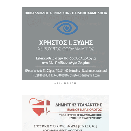
παραλίες: Έως 73.000 ευρώ τα πρόστιμα
5 ώρες 1 λεπτό πρίν
Γονικές παροχές: Πότε μπορεί να θεωρηθούν
δωρεές και να φορολογηθούν
5 ώρες 39 λεπτά πρίν
ΔΙΑΦΉΜΙΣΗ