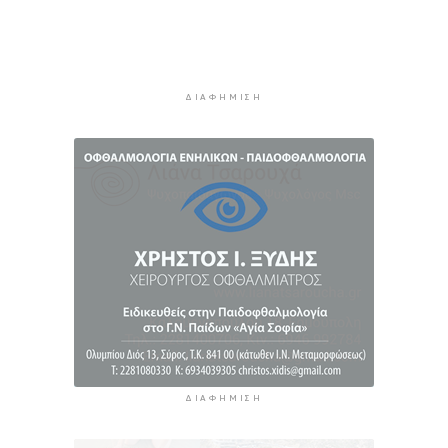
Στον Α.Ο. Θήρας η Μαριάννα Καλαπίδα
2 ώρες 52 λεπτά πρίν
Ανανέωσε με το Ν.Ο.ΠΕ Ρεθύμνου η Ελένη
Ρούσσου
ΔΙΑΦΉΜΙΣΗ
2 ώρες 57 λεπτά πρίν
ΔΙΑΦΉΜΙΣΗ