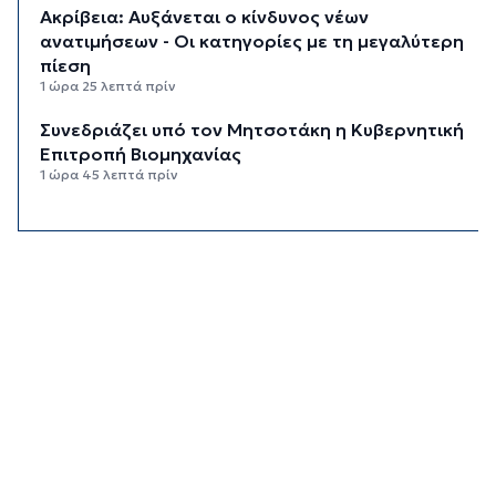
Ακρίβεια: Αυξάνεται ο κίνδυνος νέων
ανατιμήσεων - Οι κατηγορίες με τη μεγαλύτερη
πίεση
1 ώρα 25 λεπτά πρίν
Συνεδριάζει υπό τον Μητσοτάκη η Κυβερνητική
Επιτροπή Βιομηχανίας
1 ώρα 45 λεπτά πρίν
Δεύτερη παρέμβαση ΣτΕ για τις οικοδομικές
άδειες στη Σίφνο
2 ώρες 6 λεπτά πρίν
Καιρός: Μέχρι 35 βαθμούς Κελσίου σήμερα στις
Κυκλάδες
2 ώρες 21 λεπτά πρίν
Διαχωριστικές γραμμές
2 ώρες 32 λεπτά πρίν
Η φωτογραφία της ημέρας
2 ώρες 42 λεπτά πρίν