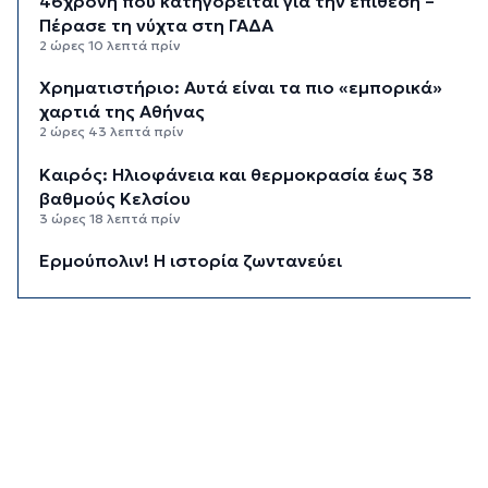
46χρονη που κατηγορείται για την επίθεση –
Πέρασε τη νύχτα στη ΓΑΔΑ
2 ώρες 10 λεπτά πρίν
Χρηματιστήριο: Αυτά είναι τα πιο «εμπορικά»
χαρτιά της Αθήνας
2 ώρες 43 λεπτά πρίν
Καιρός: Ηλιοφάνεια και θερμοκρασία έως 38
βαθμούς Κελσίου
3 ώρες 18 λεπτά πρίν
Ερμούπολιν! Η ιστορία ζωντανεύει
3 ώρες 28 λεπτά πρίν
Η φωτογραφία της ημέρας
3 ώρες 38 λεπτά πρίν
“Οι εργασίες στο κλειστό, στερούσαν τη
φυσική έδρα της ομάδας”
3 ώρες 48 λεπτά πρίν
Ανανέωσε με τον Α.Ο. Σύρου η Φεριντέ Σελιμάι