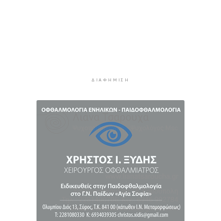
3 ώρες 53 λεπτά πρίν
Η έλλειψη μηχανικών “παγώνει” διεκδικήσεις
χρηματοδοτήσεων και έργα
3 ώρες 58 λεπτά πρίν
Συζητήσεις με το Υπουργείο για τη διάσωση
του Φάρου της Διδύμης
4 ώρες 3 λεπτά πρίν
ΔΙΑΦΉΜΙΣΗ