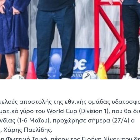
μελούς αποστολής της εθνικής ομάδας υδατοσφ
ατικό γύρο του World Cup (Division 1), που θα δι
νδίας (1-6 Μαΐου), προχώρησε σήμερα (27/4) ο
, Χάρης Παυλίδης.
η Φωτεινή Τριχά, πέραν της Ειρήνη Νίνου που δε