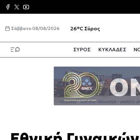
Παράκαμψη
προς
το
κυρίως
☀️
26°C
Σύρος
Σάββατο 08/08/2026
περιεχόμενο
ΣΥΡΟΣ
ΚΥΚΛΑΔΕΣ
ΝΟ
Παράκαμψη
προς
το
κυρίως
περιεχόμενο
Εθνική Γυναικών: