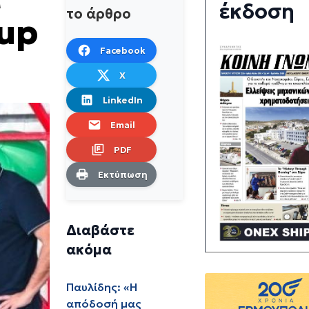
έκδοση
το άρθρο
Cup
Facebook
X
LinkedIn
Email
PDF
Εκτύπωση
Διαβάστε
ακόμα
Παυλίδης: «Η
απόδοσή μας