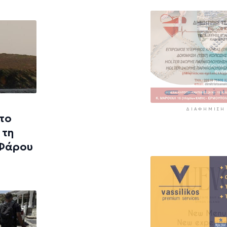
9 ώρες 34 λεπτά πρί
«Στάχτη» 272.8
στρέμματα αυτ
καλοκαίρι
10 ώρες 18 λεπτά πρί
ΔΙΑΦΉΜΙΣΗ
 το
 τη
 Φάρου