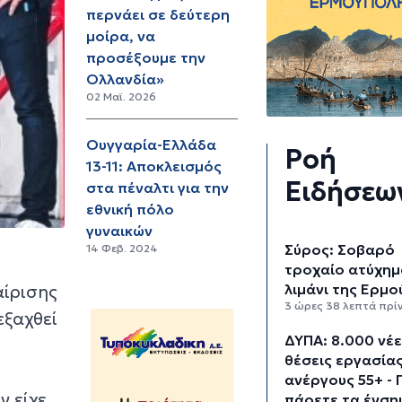
περνάει σε δεύτερη
μοίρα, να
προσέξουμε την
Ολλανδία»
02 Μαϊ. 2026
Ουγγαρία-Ελλάδα
Ροή
13-11: Αποκλεισμός
Ειδήσεω
στα πέναλτι για την
εθνική πόλο
γυναικών
Σύρος: Σοβαρό
14 Φεβ. 2024
τροχαίο ατύχημ
λιμάνι της Ερμ
αίρισης
3 ώρες 38 λεπτά πρί
εξαχθεί
ΔΥΠΑ: 8.000 νέ
θέσεις εργασίας
ανέργους 55+ - 
ν είχε
πάρετε τα ένση