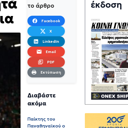
ητά
έκδοση
το άρθρο
ια
Facebook
X
LinkedIn
Email
PDF
Εκτύπωση
Διαβάστε
ακόμα
Παίκτης του
Παναθηναϊκού ο