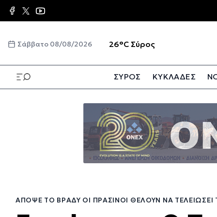
Παράκαμψη
προς
το
κυρίως
☀️
26°C
Σύρος
Σάββατο 08/08/2026
περιεχόμενο
ΣΥΡΟΣ
ΚΥΚΛΑΔΕΣ
ΝΟ
Παράκαμψη
προς
το
κυρίως
περιεχόμενο
ΑΠΌΨΕ ΤΟ ΒΡΆΔΥ ΟΙ ΠΡΆΣΙΝΟΙ ΘΈΛΟΥΝ ΝΑ ΤΕΛΕΙΏΣΕΙ Τ