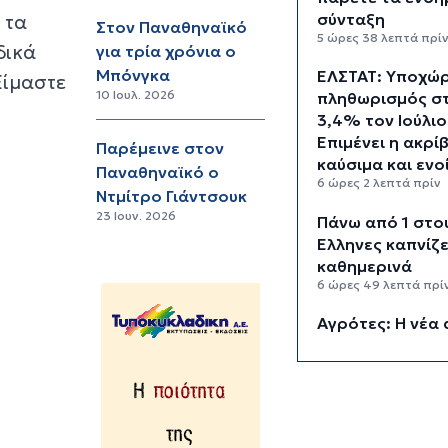
σύνταξη
 τα
Στον Παναθηναϊκό
5 ώρες 38 λεπτά πρί
δικά
για τρία χρόνια ο
Μπόνγκα
ΕΛΣΤΑΤ: Υποχώ
Είμαστε
10 Ιουλ. 2026
πληθωρισμός σ
3,4% τον Ιούλιο
Επιμένει η ακρί
Παρέμεινε στον
καύσιμα και ενο
Παναθηναϊκό ο
6 ώρες 2 λεπτά πρίν
Ντμίτρο Γιάντσουκ
23 Ιουν. 2026
Πάνω από 1 στο
Έλληνες καπνίζε
καθημερινά
6 ώρες 49 λεπτά πρί
Αγρότες: Η νέα 
ενίσχυσης 2026
myAGRO, οι αλλ
και οι προθεσμί
7 ώρες 32 λεπτά πρί
Κόλαφος ΟΟΣΑ: