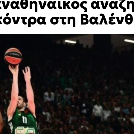
αναθηναϊκός αναζ
 κόντρα στη Βαλένθ