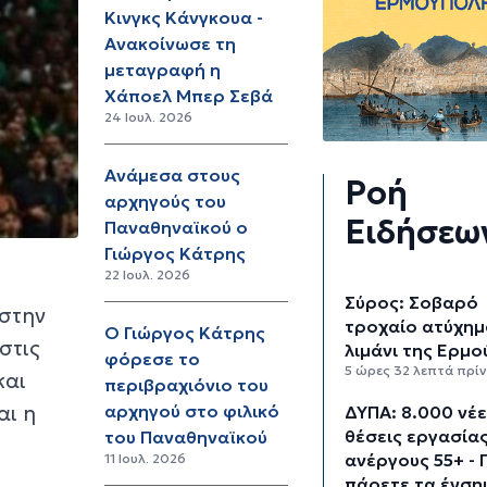
Κινγκς Κάνγκουα -
Ανακοίνωσε τη
μεταγραφή η
Χάποελ Μπερ Σεβά
24 Ιουλ. 2026
Ανάμεσα στους
Ροή
αρχηγούς του
Ειδήσεω
Παναθηναϊκού ο
Γιώργος Κάτρης
22 Ιουλ. 2026
Σύρος: Σοβαρό
 στην
τροχαίο ατύχημ
Ο Γιώργος Κάτρης
στις
λιμάνι της Ερμ
φόρεσε το
5 ώρες 32 λεπτά πρί
και
περιβραχιόνιο του
αι η
αρχηγού στο φιλικό
ΔΥΠΑ: 8.000 νέ
θέσεις εργασίας
του Παναθηναϊκού
ανέργους 55+ - 
11 Ιουλ. 2026
:
πάρετε τα ένση