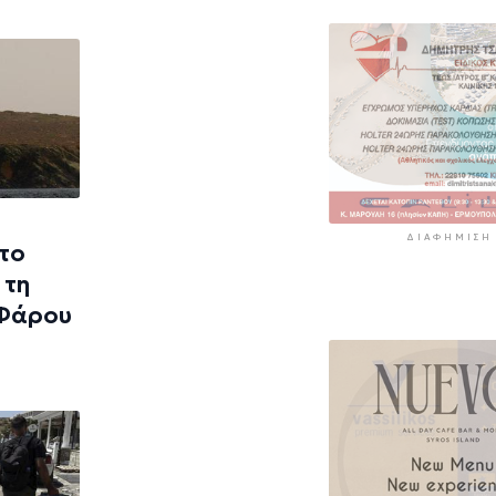
11 ώρες 27 λεπτά πρί
«Στάχτη» 272.8
στρέμματα αυτ
καλοκαίρι
12 ώρες 11 λεπτά πρί
ΔΙΑΦΉΜΙΣΗ
 το
 τη
 Φάρου