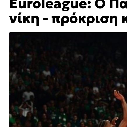
Euroleague: Ο Π
νίκη - πρόκριση