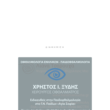
φοροαπαλλαγών: Ποια σχέδια επεξεργάζεται
το ΥΠΕΘΟ
5 ώρες 43 λεπτά πρίν
Ενδιαφέρον του Δήμου Πάρου για τη στέγαση
των εκπαιδευτικών
6 ώρες 13 λεπτά πρίν
Πάνω από 90 ειδικότητες και 860 τμήματα στις
δημόσιες ΣΑΕΚ
ΔΙΑΦΉΜΙΣΗ
6 ώρες 43 λεπτά πρίν
Αυξήθηκαν οι Έλληνες που αποφάσισαν να
διακόψουν το κάπνισμα
7 ώρες 13 λεπτά πρίν