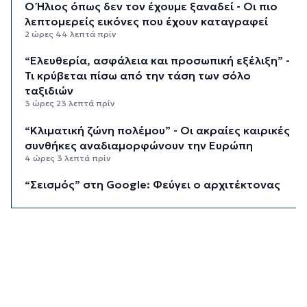
Ο Ήλιος όπως δεν τον έχουμε ξαναδεί - Οι πιο
λεπτομερείς εικόνες που έχουν καταγραφεί
2 ώρες 44 λεπτά πρίν
“Ελευθερία, ασφάλεια και προσωπική εξέλιξη” -
Τι κρύβεται πίσω από την τάση των σόλο
ταξιδιών
3 ώρες 23 λεπτά πρίν
“Κλιματική ζώνη πολέμου” - Οι ακραίες καιρικές
συνθήκες αναδιαμορφώνουν την Ευρώπη
4 ώρες 3 λεπτά πρίν
“Σεισμός” στη Google: Φεύγει ο αρχιτέκτονας
της AI, Jeff Dean
4 ώρες 43 λεπτά πρίν
Το παρεξηγημένο αιθέριο έλαιο που κρατά
μακριά τα κουνούπια για 3 ώρες
5 ώρες 13 λεπτά πρίν
Ζητείται λύση στον γρίφο των