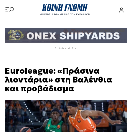
Παράκαμψη
προς
ΗΜΕΡΗΣΙΑ ΕΦΗΜΕΡΙΔΑ ΤΩΝ ΚΥΚΛΑΔΩΝ
το
Παράκαμψη
κυρίως
προς
περιεχόμενο
το
κυρίως
ΔΙΑΦΉΜΙΣΗ
περιεχόμενο
Euroleague: «Πράσινα
λιοντάρια» στη Βαλένθια
και προβάδισμα