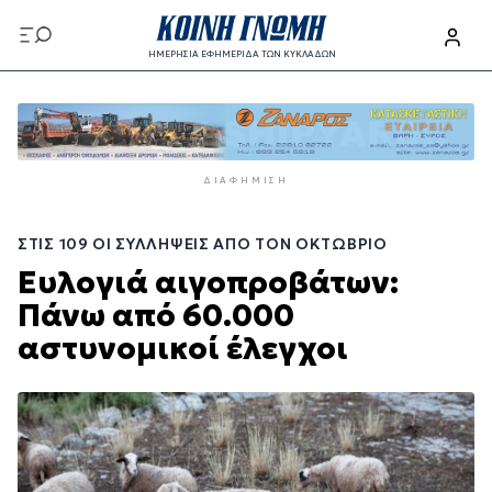
Παράκαμψη
προς
ΗΜΕΡΗΣΙΑ ΕΦΗΜΕΡΙΔΑ ΤΩΝ ΚΥΚΛΑΔΩΝ
το
Παράκαμψη
κυρίως
προς
περιεχόμενο
το
κυρίως
ΔΙΑΦΉΜΙΣΗ
περιεχόμενο
ΣΤΙΣ 109 ΟΙ ΣΥΛΛΉΨΕΙΣ ΑΠΌ ΤΟΝ ΟΚΤΏΒΡΙΟ
Ευλογιά αιγοπροβάτων:
Πάνω από 60.000
αστυνομικοί έλεγχοι