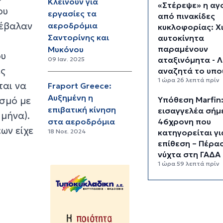
Κλείνουν για
«Στέρεψε» η αγ
ου
εργασίες τα
από πινακίδες
νέβαλαν
αεροδρόμια
κυκλοφορίας: Χ
Σαντορίνης και
αυτοκίνητα
παραμένουν
Μυκόνου
ου
αταξινόμητα - 
09 Ιαν. 2025
ες
αναζητά το υπο
1 ώρα 26 λεπτά πρίν
ται να
Fraport Greece:
Αυξημένη η
ασμό με
Υπόθεση Marfin
επιβατική κίνηση
εισαγγελέα σήμ
μήνα).
46χρονη που
στα αεροδρόμια
ων είχε
κατηγορείται γι
18 Νοε. 2024
επίθεση – Πέρα
νύχτα στη ΓΑΔΑ
1 ώρα 59 λεπτά πρίν
Χρηματιστήριο:
είναι τα πιο
«εμπορικά» χαρ
Αθήνας