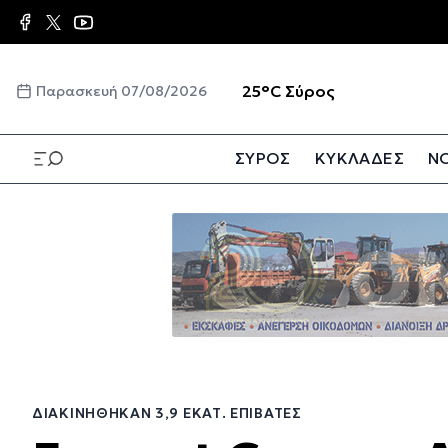
Παράκαμψη
προς
το
κυρίως
☀️
25°C
Σύρος
Παρασκευή 07/08/2026
περιεχόμενο
ΣΥΡΟΣ
ΚΥΚΛΑΔΕΣ
ΝΟ
Παράκαμψη
προς
το
κυρίως
περιεχόμενο
ΔΙΑΚΙΝΉΘΗΚΑΝ 3,9 ΕΚΑΤ. ΕΠΙΒΆΤΕΣ