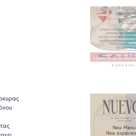
ΔΙΑΦΉΜΙΣΗ
έρκυρας
κόνου
ητας
αντι