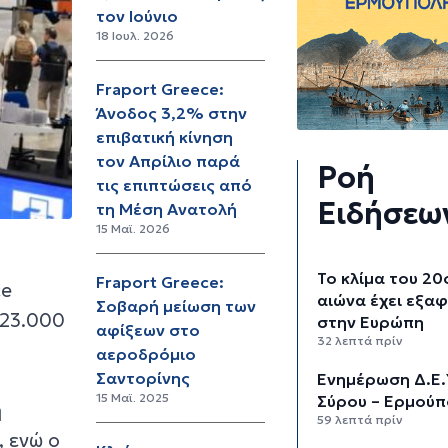
τον Ιούνιο
18 Ιουλ. 2026
Fraport Greece:
Άνοδος 3,2% στην
επιβατική κίνηση
τον Απρίλιο παρά
Ροή
τις επιπτώσεις από
Ειδήσεω
τη Μέση Ανατολή
15 Μαϊ. 2026
Το κλίμα του 20
Fraport Greece:
ce
αιώνα έχει εξαφ
Σοβαρή μείωση των
223.000
στην Ευρώπη
αφίξεων στο
32 λεπτά πρίν
αεροδρόμιο
Σαντορίνης
Ενημέρωση Δ.Ε.
15 Μαϊ. 2025
Σύρου – Ερμούπ
η
59 λεπτά πρίν
 ενώ ο