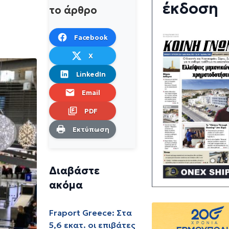
έκδοση
το άρθρο
Facebook
X
LinkedIn
Email
PDF
Εκτύπωση
Διαβάστε
ακόμα
Fraport Greece: Στα
5,6 εκατ. οι επιβάτες