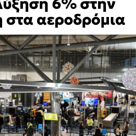
 Αύξηση 6% στην
η στα αεροδρόμια