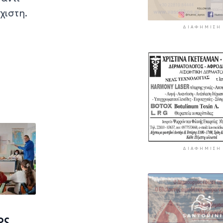
χιστη.
ΔΙΑΦΉΜΙΣΗ
ΔΙΑΦΉΜΙΣΗ
ος