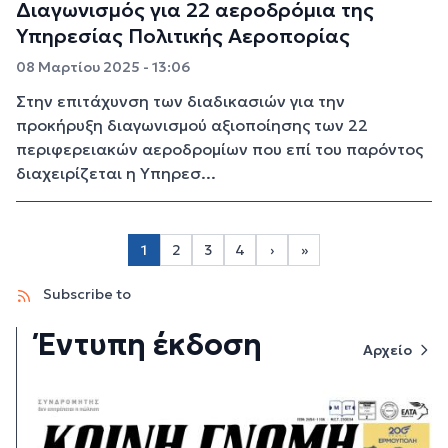
Διαγωνισμός για 22 αεροδρόμια της
Υπηρεσίας Πολιτικής Αεροπορίας
08 Μαρτίου 2025 - 13:06
Στην επιτάχυνση των διαδικασιών για την
προκήρυξη διαγωνισμού αξιοποίησης των 22
περιφερειακών αεροδρομίων που επί του παρόντος
διαχειρίζεται η Υπηρεσ...
Σελιδοποίηση
1
2
3
4
›
»
Page 2
Page 3
Page 4
Next page
Last page
Subscribe to
Έντυπη έκδοση
Αρχείο