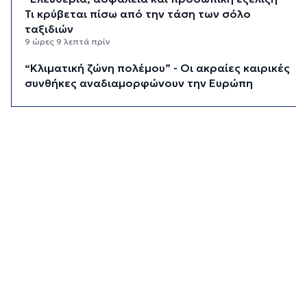
Τι κρύβεται πίσω από την τάση των σόλο
ταξιδιών
9 ώρες 9 λεπτά πρίν
“Κλιματική ζώνη πολέμου” - Οι ακραίες καιρικές
συνθήκες αναδιαμορφώνουν την Ευρώπη
9 ώρες 49 λεπτά πρίν
“Σεισμός” στη Google: Φεύγει ο αρχιτέκτονας
της AI, Jeff Dean
10 ώρες 29 λεπτά πρίν
Το παρεξηγημένο αιθέριο έλαιο που κρατά
μακριά τα κουνούπια για 3 ώρες
10 ώρες 59 λεπτά πρίν
Ζητείται λύση στον γρίφο των
φοροαπαλλαγών: Ποια σχέδια επεξεργάζεται
το ΥΠΕΘΟ
11 ώρες 29 λεπτά πρίν
Ενδιαφέρον του Δήμου Πάρου για τη στέγαση