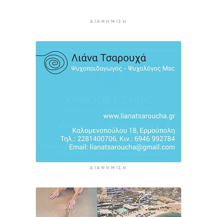
των εκπαιδευτικών
11 ώρες 59 λεπτά πρίν
ΔΙΑΦΉΜΙΣΗ
Πάνω από 90 ειδικότητες και 860 τμήματα στις
δημόσιες ΣΑΕΚ
12 ώρες 29 λεπτά πρίν
ΔΙΑΦΉΜΙΣΗ