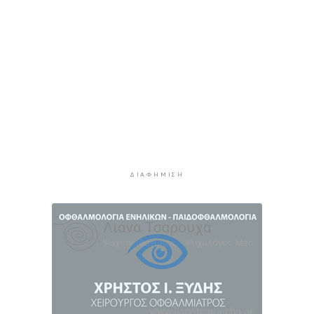
Ο «χάρτης» των πληρωμών από τον e-ΕΦΚΑ και
τη ΔΥΠΑ έως τις 14 Αυγούστου
2 ώρες 38 λεπτά πρίν
Ο Ζελένσκι ευχαριστεί τη Γερουσία των ΗΠΑ για
τις νέες κυρώσεις κατά της Ρωσίας
3 ώρες 4 λεπτά πρίν
Κυκλάδες: Συνελήφθησαν έξι άτομα για
ηχορύπανση από καταστήματα
3 ώρες 39 λεπτά πρίν
Ειδικό Χωροταξικό για τον Τουρισμό: Οι νέοι
ΔΙΑΦΉΜΙΣΗ
κανόνες για επενδύσεις, νησιά και
προορισμούς υπό πίεση
4 ώρες 3 λεπτά πρίν
Ήττα της Σάκκαρη με 2-0 από την Γκοφ και
αποκλεισμός στο Τορόντο
4 ώρες 22 λεπτά πρίν