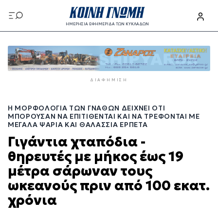
Παράκαμψη
προς
ΗΜΕΡΗΣΙΑ ΕΦΗΜΕΡΙΔΑ ΤΩΝ ΚΥΚΛΑΔΩΝ
το
Παράκαμψη
κυρίως
προς
περιεχόμενο
το
κυρίως
ΔΙΑΦΉΜΙΣΗ
περιεχόμενο
Η ΜΟΡΦΟΛΟΓΊΑ ΤΩΝ ΓΝΆΘΩΝ ΔΕΊΧΝΕΙ ΌΤΙ
ΜΠΟΡΟΎΣΑΝ ΝΑ ΕΠΙΤΊΘΕΝΤΑΙ ΚΑΙ ΝΑ ΤΡΈΦΟΝΤΑΙ ΜΕ
ΜΕΓΆΛΑ ΨΆΡΙΑ ΚΑΙ ΘΑΛΆΣΣΙΑ ΕΡΠΕΤΆ
Γιγάντια χταπόδια -
θηρευτές με μήκος έως 19
μέτρα σάρωναν τους
ωκεανούς πριν από 100 εκατ.
χρόνια