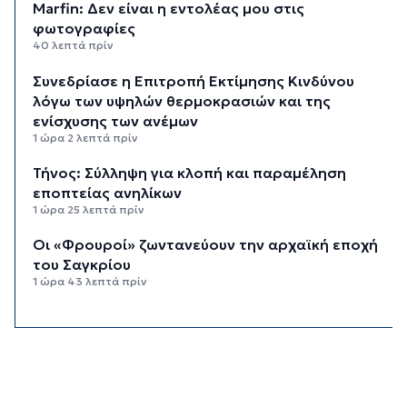
Marfin: Δεν είναι η εντολέας μου στις
φωτογραφίες
40 λεπτά πρίν
Συνεδρίασε η Επιτροπή Εκτίμησης Κινδύνου
λόγω των υψηλών θερμοκρασιών και της
ενίσχυσης των ανέμων
1 ώρα 2 λεπτά πρίν
Τήνος: Σύλληψη για κλοπή και παραμέληση
εποπτείας ανηλίκων
1 ώρα 25 λεπτά πρίν
Οι «Φρουροί» ζωντανεύουν την αρχαϊκή εποχή
του Σαγκρίου
1 ώρα 43 λεπτά πρίν
Ρέθυμνο: Η επόμενη μέρα του τουρισμού μετά
τις πυρκαγιές, η εικόνα σε Πρέβελη και Άγιο
Βασίλειο
2 ώρες 4 λεπτά πρίν