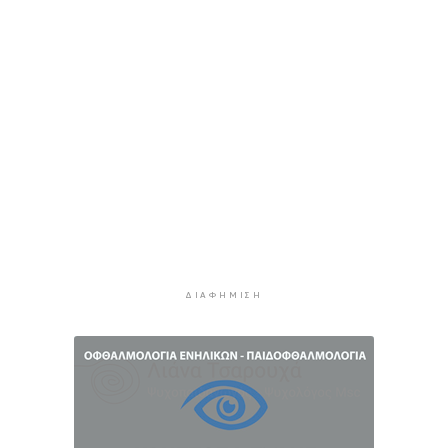
πληρώνει €1 δισ. για να θωρακιστεί απέναντι σε
μια νέα κρίση
2 ώρες 34 λεπτά πρίν
Υπουργείο Υγείας: Στέλνει μήνυμα για ασφαλή
κολύμβηση στους άνω των 60 – 284 θάνατοι
από πνιγμό πέρυσι
2 ώρες 57 λεπτά πρίν
Στο επίκεντρο οι δράσεις του Συνδέσμου και οι
δυνατότητες περαιτέρω συνεργασίας
3 ώρες 35 λεπτά πρίν
Η Τουρκία περιορίζει την κίνηση των εμπορικών
πλοίων που εισέρχονται στη Μαύρη Θάλασσα
ΔΙΑΦΉΜΙΣΗ
3 ώρες 35 λεπτά πρίν
Φρουροί της Επανάστασης: Το άνοιγμα των
Στενών του Ορμούζ δεν σχετίζεται με τις
διαπραγματεύσεις Τεχεράνης και Ομάν
3 ώρες 58 λεπτά πρίν