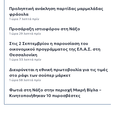
Προληπτική ανάκληση παρτίδας μαρμελάδας
φράουλα
1 ώρα 7 λεπτά πρίν
Προσάραξη ιστιοφόρου στη Νάξο
1 ώρα 29 λεπτά πρίν
Στις 2 Σεπτεμβρίου η παρουσίαση του
οικονομικού προγράμματος της ΕΛ.Α.Σ. στη
Θεσσαλονίκη
1 ώρα 33 λεπτά πρίν
Διευρύνεται η εθνική πρωτοβουλία για τις τιμές
στο ράφι των σούπερ μάρκετ
1 ώρα 58 λεπτά πρίν
Φωτιά στη Νάξο στην περιοχή Μικρή Βίγλα –
Κινητοποιήθηκαν 10 πυροσβέστες
2 ώρες 6 λεπτά πρίν
«Ρήτρα διαφυγής» για την Ενέργεια: Η Ελλάδα