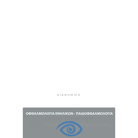
της AI, Jeff Dean
10 ώρες 28 λεπτά πρίν
Το παρεξηγημένο αιθέριο έλαιο που κρατά
μακριά τα κουνούπια για 3 ώρες
10 ώρες 58 λεπτά πρίν
Ζητείται λύση στον γρίφο των
φοροαπαλλαγών: Ποια σχέδια επεξεργάζεται
το ΥΠΕΘΟ
11 ώρες 28 λεπτά πρίν
Ενδιαφέρον του Δήμου Πάρου για τη στέγαση
των εκπαιδευτικών
11 ώρες 58 λεπτά πρίν
ΔΙΑΦΉΜΙΣΗ
Πάνω από 90 ειδικότητες και 860 τμήματα στις
δημόσιες ΣΑΕΚ
12 ώρες 28 λεπτά πρίν