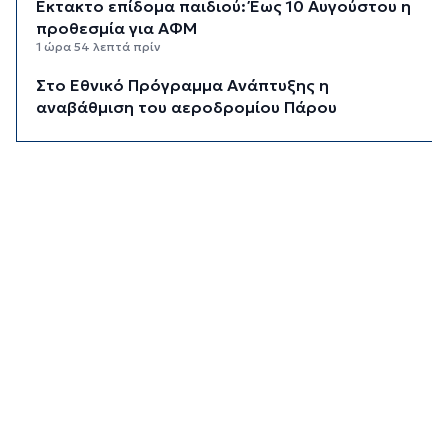
Έκτακτο επίδομα παιδιού: Έως 10 Αυγούστου η
προθεσμία για ΑΦΜ
1 ώρα 54 λεπτά πρίν
Στο Εθνικό Πρόγραμμα Ανάπτυξης η
αναβάθμιση του αεροδρομίου Πάρου
2 ώρες 19 λεπτά πρίν
Νέα ταυτότητα: Πού πρέπει να
επικαιροποιήσετε τα στοιχεία σας όταν την
παραλάβετε
2 ώρες 39 λεπτά πρίν
Μεταβιβάσεις: Από ελεγκτικό κόσκινο χιλιάδες
συμβόλαια για το πιστοποιητικό ΕΝΦΙΑ
2 ώρες 58 λεπτά πρίν
Συνελήφθη αστυνομικός στη Μύκονο για
επικίνδυνη οδήγηση και απείθεια
3 ώρες 19 λεπτά πρίν
Εντοπίστηκαν 40 μετανάστες νότια της
Ιεράπετρας