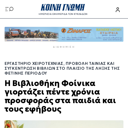
Παράκαμψη
προς
ΗΜΕΡΗΣΙΑ ΕΦΗΜΕΡΙΔΑ ΤΩΝ ΚΥΚΛΑΔΩΝ
το
Παράκαμψη
κυρίως
προς
περιεχόμενο
το
κυρίως
ΔΙΑΦΉΜΙΣΗ
περιεχόμενο
ΕΡΓΑΣΤΉΡΙΟ ΧΕΙΡΟΤΕΧΝΊΑΣ, ΠΡΟΒΟΛΉ ΤΑΙΝΊΑΣ ΚΑΙ
ΣΥΓΚΈΝΤΡΩΣΗ ΒΙΒΛΊΩΝ ΣΤΟ ΠΛΑΊΣΙΟ ΤΗΣ ΛΉΞΗΣ ΤΗΣ
ΦΕΤΙΝΉΣ ΠΕΡΙΌΔΟΥ
Η Βιβλιοθήκη Φοίνικα
γιορτάζει πέντε χρόνια
προσφοράς στα παιδιά και
τους εφήβους