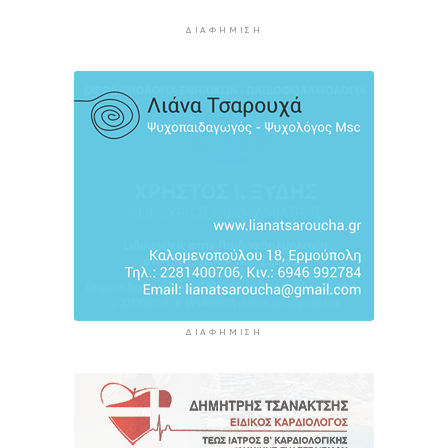
3 ώρες 39 λεπτά πρίν
ΔΙΑΦΉΜΙΣΗ
Ακρίβεια: Αυξάνεται ο κίνδυνος νέων
ανατιμήσεων - Οι κατηγορίες με τη μεγαλύτερη
πίεση
3 ώρες 58 λεπτά πρίν
ΔΙΑΦΉΜΙΣΗ