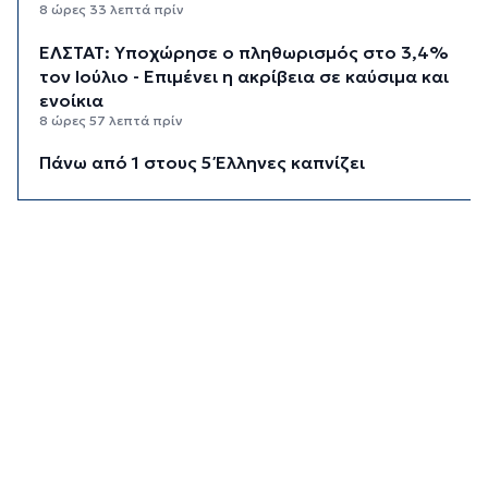
8 ώρες 33 λεπτά πρίν
ΕΛΣΤΑΤ: Υποχώρησε ο πληθωρισμός στο 3,4%
τον Ιούλιο - Επιμένει η ακρίβεια σε καύσιμα και
ενοίκια
8 ώρες 57 λεπτά πρίν
Πάνω από 1 στους 5 Έλληνες καπνίζει
καθημερινά
9 ώρες 44 λεπτά πρίν
Αγρότες: Η νέα αίτηση ενίσχυσης 2026 στο
myAGRO, οι αλλαγές και οι προθεσμίες
10 ώρες 27 λεπτά πρίν
Κόλαφος ΟΟΣΑ: Στην τελευταία θέση η Ελλάδα
για το πραγματικό διαθέσιμο εισόδημα των
νοικοκυριών
11 ώρες 17 λεπτά πρίν
Κορυφώνεται η έξοδος των αδειούχων ενόψει
15αύγουστου: Γεμάτα πλοία, λεωφορεία και