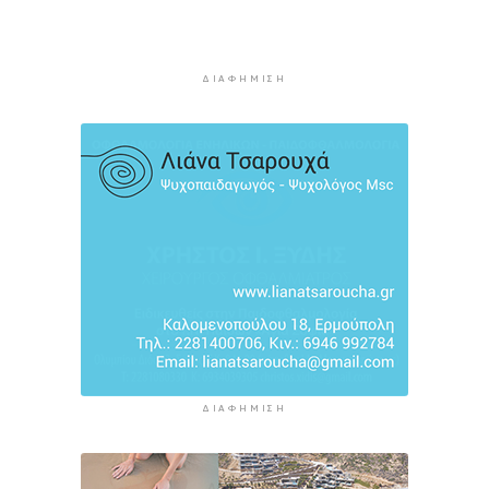
ουρές χιλιομέτρων στα σύνορα
11 ώρες 53 λεπτά πρίν
Η αγγλική ομοσπονδία καταργεί τα τσιμεντένια
ΔΙΑΦΉΜΙΣΗ
προστατευτικά γύρω από τον αγωνιστικό χώρο
μετά τον θάνατο ποδοσφαιριστή
12 ώρες 37 λεπτά πρίν
Ο Γιώργος Νταλάρας έρχεται στη Σύρο με το
«Ρεμπέτικο»
13 ώρες 40 λεπτά πρίν
ΔΙΑΦΉΜΙΣΗ