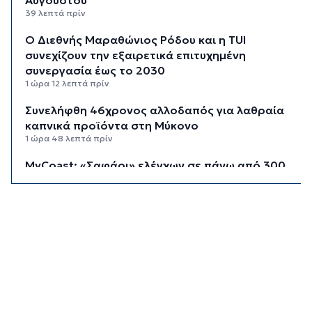
39 λεπτά πρίν
Ο Διεθνής Μαραθώνιος Ρόδου και η TUI
συνεχίζουν την εξαιρετικά επιτυχημένη
συνεργασία έως το 2030
1 ώρα 12 λεπτά πρίν
Συνελήφθη 46χρονος αλλοδαπός για λαθραία
καπνικά προϊόντα στη Μύκονο
1 ώρα 48 λεπτά πρίν
MyCoast: «Σαφάρι» ελέγχων σε πάνω από 300
παραλίες: Έως 73.000 ευρώ τα πρόστιμα
2 ώρες 16 λεπτά πρίν
Γονικές παροχές: Πότε μπορεί να θεωρηθούν
δωρεές και να φορολογηθούν
2 ώρες 54 λεπτά πρίν
Σαφάρι ελέγχων στις παραλίες: Οι περιοχές με
τις περισσότερες καταγγελίες – Πώς τα drones
εντοπίζουν τις αυθαιρεσίες