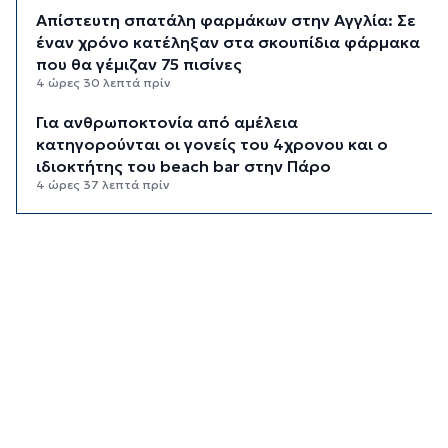
Απίστευτη σπατάλη φαρμάκων στην Αγγλία: Σε
έναν χρόνο κατέληξαν στα σκουπίδια φάρμακα
που θα γέμιζαν 75 πισίνες
4 ώρες 30 λεπτά πρίν
Για ανθρωποκτονία από αμέλεια
κατηγορούνται οι γονείς του 4χρονου και ο
ιδιοκτήτης του beach bar στην Πάρο
4 ώρες 37 λεπτά πρίν
Kαύσωνας: Ένας καθηγητής δίνει συμβουλές για
να μην εξαντληθούμε από τη ζέστη
4 ώρες 52 λεπτά πρίν
Στουρνάρας στη Handelsblatt: Ευπρόσδεκτες
οι ξένες συμμετοχές στις ελληνικές τράπεζες
5 ώρες 29 λεπτά πρίν
Χοληστερόλη: Πέντε κινήσεις ματ για να την
ρίξετε χαμηλά
5 ώρες 52 λεπτά πρίν