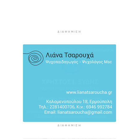
Προληπτική ανάκληση παρτίδας μαρμελάδας
φράουλα
6 ώρες πρίν
Προσάραξη ιστιοφόρου στη Νάξο
ΔΙΑΦΉΜΙΣΗ
6 ώρες 22 λεπτά πρίν
Στις 2 Σεπτεμβρίου η παρουσίαση του
οικονομικού προγράμματος της ΕΛ.Α.Σ. στη
Θεσσαλονίκη
6 ώρες 26 λεπτά πρίν
ΔΙΑΦΉΜΙΣΗ