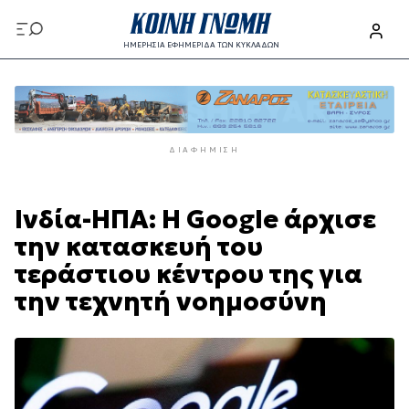
Παράκαμψη
προς
ΗΜΕΡΗΣΙΑ ΕΦΗΜΕΡΙΔΑ ΤΩΝ ΚΥΚΛΑΔΩΝ
το
Παράκαμψη
κυρίως
προς
περιεχόμενο
το
κυρίως
ΔΙΑΦΉΜΙΣΗ
περιεχόμενο
Ινδία-ΗΠΑ: Η Google άρχισε
την κατασκευή του
τεράστιου κέντρου της για
την τεχνητή νοημοσύνη