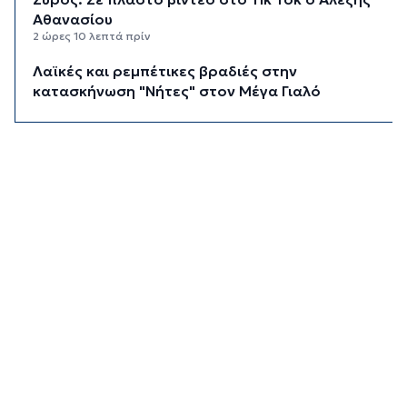
Αθανασίου
2 ώρες 10 λεπτά πρίν
Λαϊκές και ρεμπέτικες βραδιές στην
κατασκήνωση "Νήτες" στον Μέγα Γιαλό
2 ώρες 27 λεπτά πρίν
Ο «χάρτης» των πληρωμών από e-ΕΦΚΑ και
ΔΥΠΑ έως 14 Αυγούστου
2 ώρες 33 λεπτά πρίν
Τουρισμός για Όλους 2026: Ανοιχτή η
πλατφόρμα για όλα τα ΑΦΜ
2 ώρες 55 λεπτά πρίν
Αύγουστος στην Ίο
3 ώρες 24 λεπτά πρίν
Παράταση για περισσότερες από 400
επιχειρήσεις στο «Εξοικονομώ – Επιχειρώ»
3 ώρες 25 λεπτά πρίν