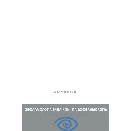
Πινακίδες κυκλοφορίας με λίγα “κλικ”
4 ώρες 5 λεπτά πρίν
Έρχεται η ψηφιακή Κάρτα Αγρότη
4 ώρες 27 λεπτά πρίν
Νάξος: Ιστιοφόρο με έξι επιβαίνοντες
προσάραξε σε βραχώδη βυθό
4 ώρες 48 λεπτά πρίν
Φωτιές: “Κόκκινος” συναγερμός σήμερα σε
Αττική και νησιά
5 ώρες 7 λεπτά πρίν
Καιρός: Έως 8 μποφόρ στις Κυκλάδες σήμερα
Κυριακή
ΔΙΑΦΉΜΙΣΗ
5 ώρες 24 λεπτά πρίν