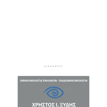
συνεργασία έως το 2030
3 ώρες 26 λεπτά πρίν
Συνελήφθη 46χρονος αλλοδαπός για λαθραία
καπνικά προϊόντα στη Μύκονο
4 ώρες 2 λεπτά πρίν
MyCoast: «Σαφάρι» ελέγχων σε πάνω από 300
παραλίες: Έως 73.000 ευρώ τα πρόστιμα
4 ώρες 30 λεπτά πρίν
Γονικές παροχές: Πότε μπορεί να θεωρηθούν
δωρεές και να φορολογηθούν
5 ώρες 8 λεπτά πρίν
ΔΙΑΦΉΜΙΣΗ
Σαφάρι ελέγχων στις παραλίες: Οι περιοχές με
τις περισσότερες καταγγελίες – Πώς τα drones
εντοπίζουν τις αυθαιρεσίες
5 ώρες 42 λεπτά πρίν
Έρευνα ΕΟΤ: Η Ελλάδα στις κορυφαίες επιλογές
των Ευρώπαίων ταξιδιωτών