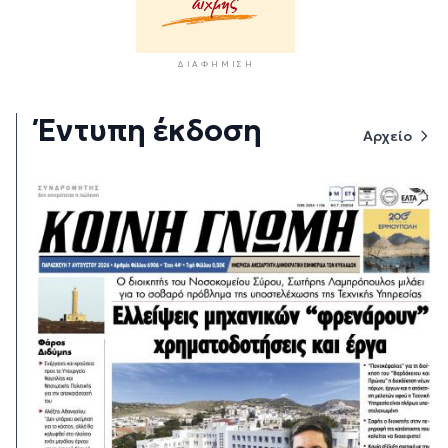
ΔΙΑΦΉΜΙΣΗ
Έντυπη έκδοση
Αρχείο