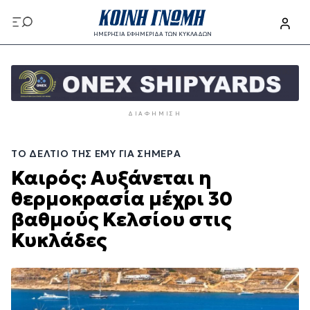
Παράκαμψη
προς
ΗΜΕΡΗΣΙΑ ΕΦΗΜΕΡΙΔΑ ΤΩΝ ΚΥΚΛΑΔΩΝ
το
Παράκαμψη
κυρίως
προς
περιεχόμενο
το
κυρίως
ΔΙΑΦΉΜΙΣΗ
περιεχόμενο
ΤΟ ΔΕΛΤΊΟ ΤΗΣ ΕΜΥ ΓΙΑ ΣΉΜΕΡΑ
Καιρός: Αυξάνεται η
θερμοκρασία μέχρι 30
βαθμούς Κελσίου στις
Κυκλάδες