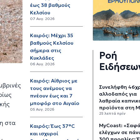
έως 38 βαθμούς
Κελσίου
07 Αυγ. 2026
Καιρός: Μέχρι 35
βαθμούς Κελσίου
σήμερα στις
Ροή
Κυκλάδες
Ειδήσεω
06 Αυγ. 2026
Καιρός: Αίθριος με
μβρινές
Συνελήφθη 46χ
τους ανέμους να
αλλοδαπός για
ρίως
πνέουν έως και 7
λαθραία καπνικ
μποφόρ στο Αιγαίο
ικής
προϊόντα στη 
05 Αυγ. 2026
25 λεπτά πρίν
νη στα
MyCoast: «Σαφά
Καιρός: Έως 37°C
ελέγχων σε πάν
και ισχυροί
300 παραλίες: 