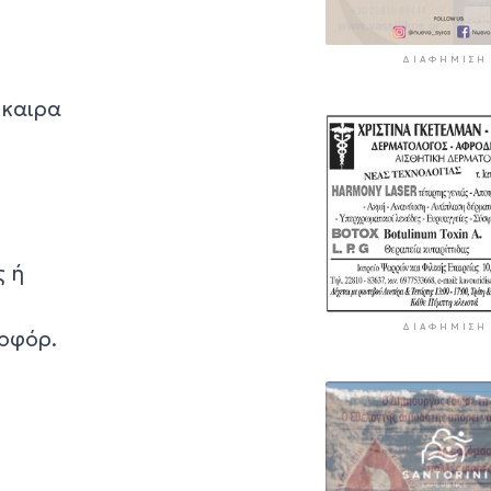
ΔΙΑΦΉΜΙΣΗ
σκαιρα
ς ή
ΔΙΑΦΉΜΙΣΗ
ποφόρ.