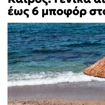
έως 6 μποφόρ στ