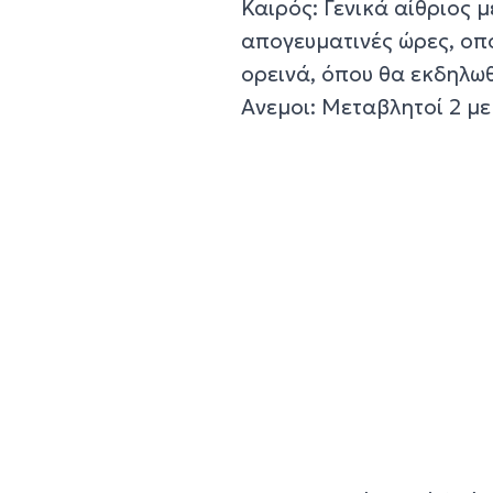
Καιρός: Γενικά αίθριος 
απογευματινές ώρες, οπ
ορεινά, όπου θα εκδηλωθ
Ανεμοι: Μεταβλητοί 2 μ