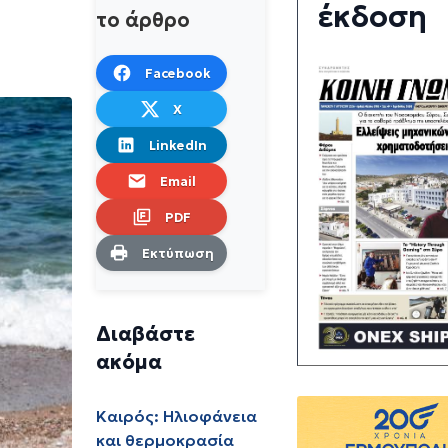
έκδοση
το άρθρο
Facebook
X
LinkedIn
Email
PDF
Εκτύπωση
Διαβάστε
ακόμα
Καιρός: Ηλιοφάνεια
και θερμοκρασία