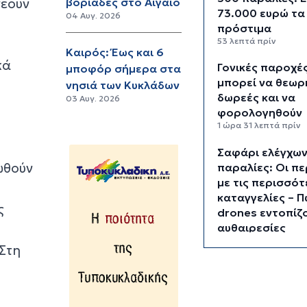
νέουν
βοριάδες στο Αιγαίο
73.000 ευρώ τα
04 Αυγ. 2026
πρόστιμα
53 λεπτά πρίν
Καιρός: Έως και 6
κά
Γονικές παροχές
μποφόρ σήμερα στα
μπορεί να θεωρ
νησιά των Κυκλάδων
δωρεές και να
03 Αυγ. 2026
φορολογηθούν
1 ώρα 31 λεπτά πρίν
Σαφάρι ελέγχων
ωθούν
παραλίες: Οι πε
με τις περισσό
καταγγελίες – Π
ς
drones εντοπίζο
αυθαιρεσίες
2 ώρες 5 λεπτά πρίν
 Στη
Έρευνα ΕΟΤ: Η 
στις κορυφαίες
επιλογές των