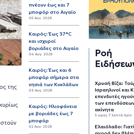
πνέουν έως και 7
μποφόρ στο Αιγαίο
05 Αυγ. 2026
Καιρός: Έως 37°C
και ισχυροί
βοριάδες στο Αιγαίο
Ροή
04 Αυγ. 2026
Ειδήσεω
Καιρός: Έως και 6
μποφόρ σήμερα στα
Χρυσή Βίζα: Τού
νησιά των Κυκλάδων
ος της
Ισραηλινοί και Κ
03 Αυγ. 2026
επενδυτές ηγού
των επενδύσεων
 κυρίως
Καιρός: Ηλιοφάνεια
ακίνητα
με βοριάδες έως 7
5 ώρες 7 λεπτά πρίν
μποφόρ
ιστούν
Ελαιόλαδο: Γιατί
02 Αυγ. 2026
αγορά δεν βλέπε