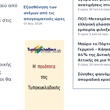
ανατιμήσεις στι
γαίο από
Εξασθένηση των
5 ώρες 35 λεπτά πρί
ανέμων από τις
απογευματινές ώρες
ΠΟΞ: Μετατρέπε
 στις
01 Αυγ. 2026
ελληνική γλώσσ
εμπειρία φιλοξε
6 ώρες 3 λεπτά πρίν
Μαύρο το Πόρτ
Γερμενό – Κάηκ
64% της Δυτική
Αττικής σε μια 
ρικής
6 ώρες 35 λεπτά πρί
ς
Σύνηθες φαινόμ
οι θα
σποραδικά κρο
γρίπης σε
τουριστικούς
προορισμούς ό
Ελλάδα
7 ώρες 1 λεπτό πρίν