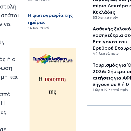
αύριο Δευτέρα 
οστολή
Κυκλάδες
ιστάται
Η φωτογραφία της
33 λεπτά πρίν
ημέρας
ν να
14 Ιαν. 2026
Ασθενής ξυλοκ
νοσηλεύτρια στ
υς
Επείγοντα του
Ερυθρού Σταυρ
44 λεπτά πρίν
ός ή ο
Τουρισμός για 
έρωση
2026: Σήμερα ο
όμη και
αιτήσεις για Α
λήγουν σε 9 ή 0
1 ώρα 19 λεπτά πρίν
 από
Μήλος: Ελικόπτ
 Η
“πάρκαρε” στο
ους
Σαρακήνικο για
η
κάνουν μπάνιο ο
επιβάτες του
 σε