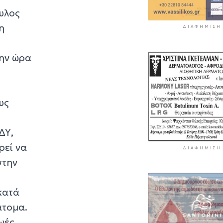
υλος
η
ΔΙΑΦΉΜΙΣΗ
την ώρα
υς
ΔΥ,
ρεί να
ΔΙΑΦΉΜΙΣΗ
στην
κατά
άτομα.
ωές,