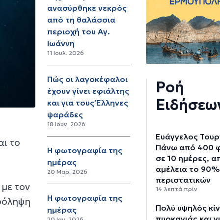
ανασύρθηκε νεκρός
από τη θαλάσσια
περιοχή του Αγ.
Ιωάννη
11 Ιουλ. 2026
Πώς οι λαγοκέφαλοι
Ροή
έχουν γίνει εφιάλτης
Ειδήσεω
και για τους Έλληνες
ψαράδες
18 Ιουν. 2026
Ευάγγελος Τουρ
αι το
Πάνω από 400 
Η φωτογραφία της
σε 10 ημέρες, α
ημέρας
αμέλεια το 90%
20 Μαρ. 2026
περιστατικών
 με τον
14 λεπτά πρίν
Η φωτογραφία της
πρόληψη
Πολύ υψηλός κί
ημέρας
πυρκαγιάς και γ
20 Ιαν. 2026