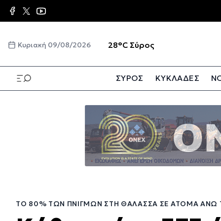
Παράκαμψη
προς
το
κυρίως
☀️
28°C
Σύρος
Κυριακή 09/08/2026
περιεχόμενο
ΣΥΡΟΣ
ΚΥΚΛΑΔΕΣ
ΝΟ
Παράκαμψη
προς
το
κυρίως
περιεχόμενο
ΤΟ 80% ΤΩΝ ΠΝΙΓΜΏΝ ΣΤΗ ΘΆΛΑΣΣΑ ΣΕ ΆΤΟΜΑ ΆΝΩ 