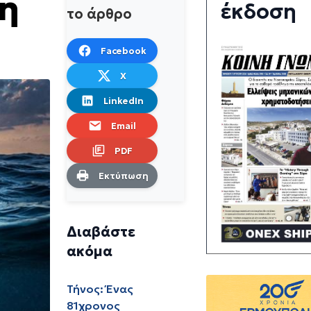
τη
έκδοση
το άρθρο
Facebook
X
LinkedIn
Email
PDF
Εκτύπωση
Διαβάστε
ακόμα
Τήνος: Ένας
81χρονος