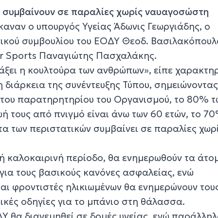
ί συμβαίνουν σε παραλίες χωρίς ναυαγοσώστη
καναν ο υπουργός Υγείας Άδωνις Γεωργιάδης, ο
ικού συμβουλίου του ΕΟΔΥ Θεοδ. Βασιλακόπουλο
r Sports Παναγιώτης Πασχαλάκης.
λάξει η κουλτούρα των ανθρώπων», είπε χαρακτη
η διάρκεια της συνέντευξης Τύπου, σημειώνοντα
 του παρατηρητηρίου του Οργανισμού, το 80% τ
ή τους από πνιγμό είναι άνω των 60 ετών, το 70
τα των περιστατικών συμβαίνει σε παραλίες χωρ
ή καλοκαιρινή περίοδο, θα ενημερωθούν τα άτο
 για τους βασικούς κανόνες ασφαλείας, ενώ
και φροντιστές ηλικιωμένων θα ενημερώνουν του
σικές οδηγίες για το μπάνιο στη θάλασσα.
ΔΥ θα διανεμηθεί σε δομές υγείας, ενώ παράλλη