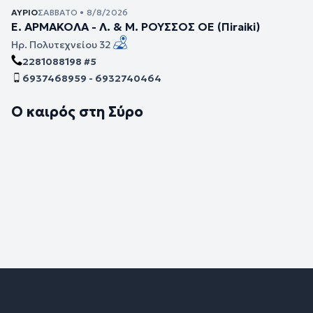
ΑΎΡΙΟ
ΣΆΒΒΑΤΟ • 8/8/2026
Ε. ΑΡΜΑΚΟΛΑ - Λ. & Μ. ΡΟΥΣΣΟΣ ΟΕ (Πiraiki)
Ηρ. Πολυτεχνείου 32
2281088198 #5
6937468959 - 6932740464
Ο καιρός στη Σύρο