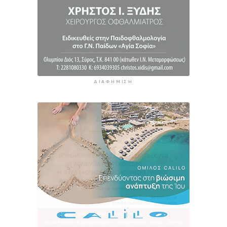
Συνελήφθη 46χρονος αλλοδαπός για λαθραία
καπνικά προϊόντα στη Μύκονο
6 ώρες 44 λεπτά πρίν
ΔΙΑΦΉΜΙΣΗ