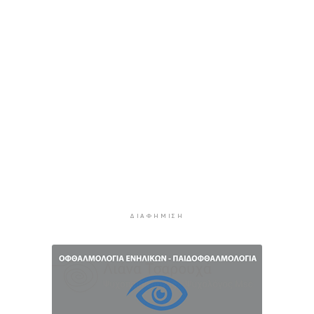
Πιλοτική έναρξη της δράσης «Tinos Circular
Business» στα Κιόνια και στον Άγιο Φωκά, με τη
συμμετοχή επιχειρήσεων εστίασης και
τροφοδοσίας, με στόχο την ενίσχυση της
ανακύκλωσης και την προώθηση βιώσιμων
πρακτικών διαχείρισης απορριμμάτων
5 ώρες πρίν
Έγγραφη πρόταση για τη σύσταση και
λειτουργεία της Τουριστικής Επιτροπής
5 ώρες 32 λεπτά πρίν
Φωταγώγηση του Δημαρχείου σήμερα 7
Αυγούστου
ΔΙΑΦΉΜΙΣΗ
5 ώρες 35 λεπτά πρίν
Ο Διεθνής Μαραθώνιος Ρόδου και η TUI
συνεχίζουν την εξαιρετικά επιτυχημένη
συνεργασία έως το 2030
6 ώρες 8 λεπτά πρίν