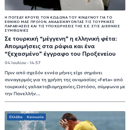
Η ΠΟΓΕΔΥ ΚΡΟΎΕΙ ΤΟΝ ΚΏΔΩΝΑ ΤΟΥ ΚΙΝΔΎΝΟΥ ΓΙΑ ΤΟ
ΕΘΝΙΚΌ ΜΑΣ ΠΡΟΪΌΝ, ΑΝΑΔΕΙΚΝΎΟΝΤΑΣ ΤΙΣ ΤΟΥΡΚΙΚΈΣ
ΠΑΡΑΒΙΆΣΕΙΣ ΚΑΙ ΤΙΣ ΥΠΟΧΩΡΉΣΕΙΣ ΤΗΣ Ε.Ε. ΣΤΙΣ ΔΙΕΘΝΕΊΣ
ΣΥΜΦΩΝΊΕΣ
Σε τουρκική “μέγγενη” η ελληνική φέτα:
Απομιμήσεις στα ράφια και ένα
“ξεχασμένο” έγγραφο του Προξενείου
04 Ιουλίου - 14:57
Πριν από σχεδόν εννέα μήνες είχε σημάνει
συναγερμός για τη χρήση της ονομασίας «Feta» από
τουρκικές γαλακτοβιομηχανίες.Ωστόσο, σύμφωνα με
την Πανελλήν...
Ελλάδα
Κοινωνία