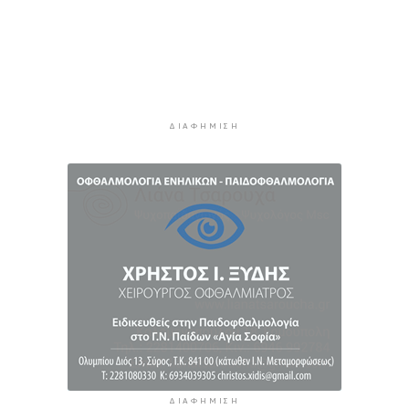
Ο Γιώργος Νταλάρας έρχεται στη Σύρο με το
«Ρεμπέτικο»
12 ώρες 46 λεπτά πρίν
Η πρόεδρος της νορβηγικής ομοσπονδίας καλεί
τον Ινφαντίνο να παραιτηθεί από τη FIFA
12 ώρες 49 λεπτά πρίν
ΔΙΑΦΉΜΙΣΗ
H Ισπανία ζήτησε από την Ιταλία να θέσει και
πάλι σε ισχύ τη Συμφωνία Σένγκεν εντός της
Κυριακής, 9 Αυγούστου
13 ώρες 28 λεπτά πρίν
«Στάχτη» 272.860 στρέμματα αυτό το
καλοκαίρι
14 ώρες 11 λεπτά πρίν
ΔΙΑΦΉΜΙΣΗ