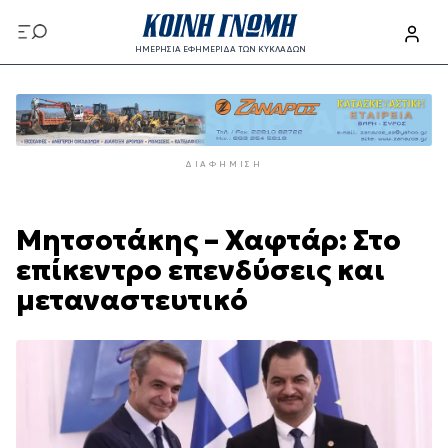
Παράκαμψη
προς
ΗΜΕΡΗΣΙΑ ΕΦΗΜΕΡΙΔΑ ΤΩΝ ΚΥΚΛΑΔΩΝ
το
Παράκαμψη
κυρίως
προς
περιεχόμενο
το
κυρίως
ΔΙΑΦΉΜΙΣΗ
περιεχόμενο
Μητσοτάκης – Χαφτάρ: Στο
επίκεντρο επενδύσεις και
μεταναστευτικό