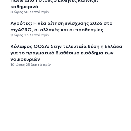
καθημερινά
8 ώρες 50 λεπτά πρίν
Αγρότες: Η νέα αίτηση ενίσχυσης 2026 στο
myAGRO, οι αλλαγές και οι προθεσμίες
9 ώρες 33 λεπτά πρίν
Κόλαφος ΟΟΣΑ: Στην τελευταία θέση η Ελλάδα
για το πραγματικό διαθέσιμο εισόδημα των
νοικοκυριών
10 ώρες 23 λεπτά πρίν
Κορυφώνεται η έξοδος των αδειούχων ενόψει
15αύγουστου: Γεμάτα πλοία, λεωφορεία και
ουρές χιλιομέτρων στα σύνορα
10 ώρες 59 λεπτά πρίν
Η αγγλική ομοσπονδία καταργεί τα τσιμεντένια
προστατευτικά γύρω από τον αγωνιστικό χώρο
μετά τον θάνατο ποδοσφαιριστή
11 ώρες 43 λεπτά πρίν