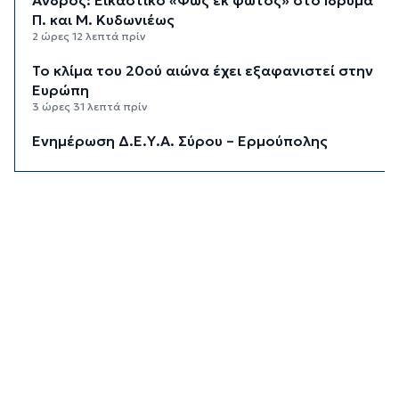
Π. και Μ. Κυδωνιέως
2 ώρες 12 λεπτά πρίν
Το κλίμα του 20ού αιώνα έχει εξαφανιστεί στην
Ευρώπη
3 ώρες 31 λεπτά πρίν
Ενημέρωση Δ.Ε.Υ.Α. Σύρου – Ερμούπολης
3 ώρες 58 λεπτά πρίν
«Στέρεψε» η αγορά από πινακίδες
κυκλοφορίας: Χιλιάδες αυτοκίνητα παραμένουν
αταξινόμητα - Λύση αναζητά το υπουργείο
4 ώρες 25 λεπτά πρίν
Υπόθεση Marfin: Στον εισαγγελέα σήμερα η
46χρονη που κατηγορείται για την επίθεση –
Πέρασε τη νύχτα στη ΓΑΔΑ
4 ώρες 58 λεπτά πρίν
Χρηματιστήριο: Αυτά είναι τα πιο «εμπορικά»
χαρτιά της Αθήνας