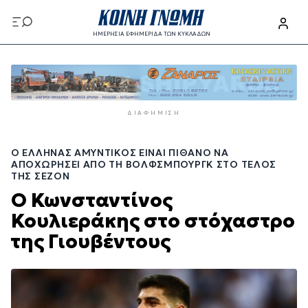
Παράκαμψη
προς
ΗΜΕΡΗΣΙΑ ΕΦΗΜΕΡΙΔΑ ΤΩΝ ΚΥΚΛΑΔΩΝ
το
Παράκαμψη
κυρίως
προς
περιεχόμενο
το
κυρίως
ΔΙΑΦΉΜΙΣΗ
περιεχόμενο
Ο ΈΛΛΗΝΑΣ ΑΜΥΝΤΙΚΌΣ ΕΊΝΑΙ ΠΙΘΑΝΌ ΝΑ
ΑΠΟΧΩΡΉΣΕΙ ΑΠΌ ΤΗ ΒΌΛΦΣΜΠΟΥΡΓΚ ΣΤΟ ΤΈΛΟΣ
ΤΗΣ ΣΕΖΌΝ
Ο Κωνσταντίνος
Κουλιεράκης στο στόχαστρο
της Γιουβέντους