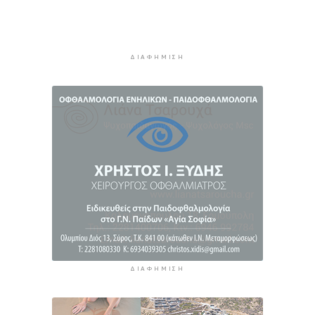
5 ώρες 31 λεπτά πρίν
Καιρός: Ηλιοφάνεια και θερμοκρασία έως 38
βαθμούς Κελσίου
ΔΙΑΦΉΜΙΣΗ
6 ώρες 6 λεπτά πρίν
Ερμούπολιν! Η ιστορία ζωντανεύει
6 ώρες 16 λεπτά πρίν
ΔΙΑΦΉΜΙΣΗ