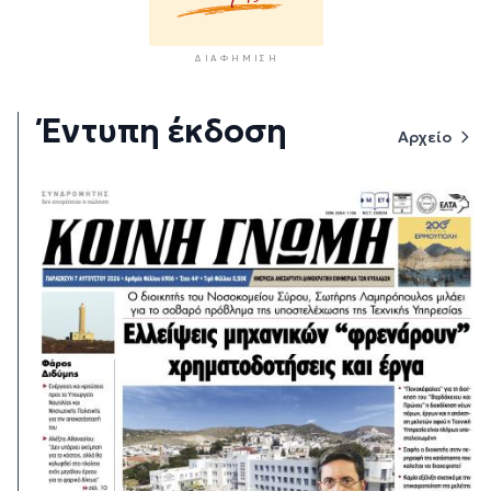
ΔΙΑΦΉΜΙΣΗ
Έντυπη έκδοση
Αρχείο