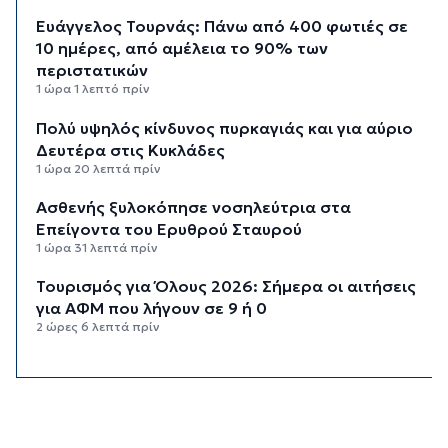
Ευάγγελος Τουρνάς: Πάνω από 400 φωτιές σε
10 ημέρες, από αμέλεια το 90% των
περιστατικών
1 ώρα 1 λεπτό πρίν
Πολύ υψηλός κίνδυνος πυρκαγιάς και για αύριο
Δευτέρα στις Κυκλάδες
1 ώρα 20 λεπτά πρίν
Ασθενής ξυλοκόπησε νοσηλεύτρια στα
Επείγοντα του Ερυθρού Σταυρού
1 ώρα 31 λεπτά πρίν
Τουρισμός για Όλους 2026: Σήμερα οι αιτήσεις
για ΑΦΜ που λήγουν σε 9 ή 0
2 ώρες 6 λεπτά πρίν
Μήλος: Ελικόπτερο “πάρκαρε” στο Σαρακήνικο
για να κάνουν μπάνιο οι επιβάτες του
2 ώρες 41 λεπτά πρίν
Σύρος: Σπουδαίες εμφανίσεις για τον Όμιλο