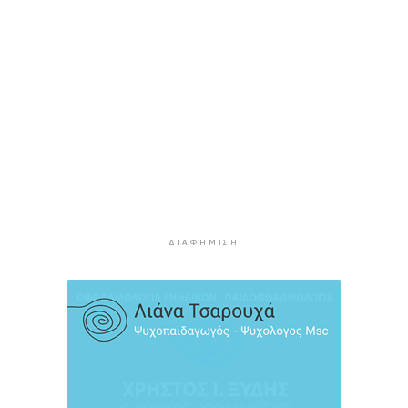
Αντισφαίρισης στο Πανελλήνιο Πρωτάθλημα
3 ώρες 7 λεπτά πρίν
Παγκόσμιο Κ20: “Ασημένια” η Ιουλιάννα
Ρούσσου στα 800μ.
3 ώρες 37 λεπτά πρίν
Πάρος: Κλειστό σήμερα το beach bar όπου
πνίγηκε ο 4χρονος
4 ώρες 13 λεπτά πρίν
Ιδιαίτερα αυξημένη η επιβατική κίνηση και
σήμερα στο λιμάνι του Πειραιά
ΔΙΑΦΉΜΙΣΗ
4 ώρες 48 λεπτά πρίν
Πυρκαγιές: Τι πρέπει να κάνουν οι ταξιδιώτες
που έχουν προγραμματίσει διακοπές σε
πληγείσες περιοχές
5 ώρες 15 λεπτά πρίν