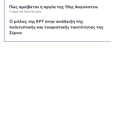
Πώς αμείβεται η αργία της 15ης Αυγούστου
1 ώρα 46 λεπτά πρίν
Ο ρόλος της ΕΡΤ στην ανάδειξη της
πολιτιστικής και τουριστικής ταυτότητας της
Σύρου
2 ώρες 6 λεπτά πρίν
Περιπέτεια για πέντε επιβάτες ιστιοφόρου
ανοιχτά της Σερίφου
2 ώρες 27 λεπτά πρίν
Εκτάκτως το Star Flyer στο λιμάνι της
Ερμούπολης
2 ώρες 46 λεπτά πρίν
Μύκονος: 42χρονος έχασε τη ζωή του στην
άσφαλτο
3 ώρες 7 λεπτά πρίν
Κάρτα Αγρότη: Πώς θα ενεργοποιείται
ψηφιακά από τις 28 Αυγούστου