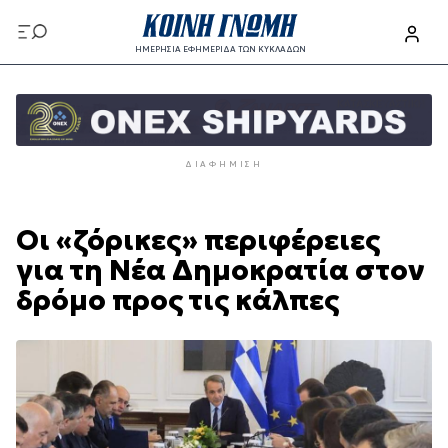
Παράκαμψη
προς
ΗΜΕΡΗΣΙΑ ΕΦΗΜΕΡΙΔΑ ΤΩΝ ΚΥΚΛΑΔΩΝ
το
Παράκαμψη
κυρίως
προς
περιεχόμενο
το
κυρίως
ΔΙΑΦΉΜΙΣΗ
περιεχόμενο
Οι «ζόρικες» περιφέρειες
για τη Νέα Δημοκρατία στον
δρόμο προς τις κάλπες