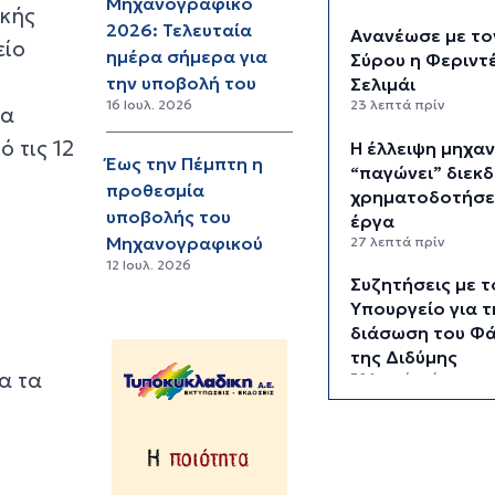
Μηχανογραφικό
ικής
2026: Τελευταία
Ανανέωσε με το
είο
ημέρα σήμερα για
Σύρου η Φεριντ
την υποβολή του
Σελιμάι
16 Ιουλ. 2026
23 λεπτά πρίν
ρα
 τις 12
Η έλλειψη μηχα
Έως την Πέμπτη η
“παγώνει” διεκδ
προθεσμία
χρηματοδοτήσε
υποβολής του
έργα
Μηχανογραφικού
27 λεπτά πρίν
12 Ιουλ. 2026
Συζητήσεις με τ
Υπουργείο για τ
διάσωση του Φ
της Διδύμης
α τα
32 λεπτά πρίν
Οριστικά στον 
Σίφνου οι αθλητ
εγκαταστάσεις 
"Μαρούσας"