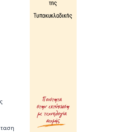
38 λεπτά πρίν
Μια καινοτόμος
εκπαιδευτική δ
που συνδυάζει 
ιστορία με την
τεχνολογία
43 λεπτά πρίν
Σχολή προπονη
UEFA C στη Σύρ
48 λεπτά πρίν
Πιλοτικό πρόγ
στην Τήνο για
περισσότερη
ς
ανακύκλωση στι
επιχειρήσεις
53 λεπτά πρίν
Ένα διήμερο με
έταση
αρχαιολογικές κ