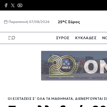
Παράκαμψη
προς
το
κυρίως
☀️
25°C
Σύρος
Παρασκευή 07/08/2026
περιεχόμενο
ΣΥΡΟΣ
ΚΥΚΛΑΔΕΣ
ΝΟ
Παράκαμψη
προς
το
κυρίως
περιεχόμενο
ΟΙ ΕΞΕΤΆΣΕΙΣ Σ’ ΌΛΑ ΤΑ ΜΑΘΉΜΑΤΑ, ΔΙΕΝΕΡΓΟΎΝΤΑΙ 