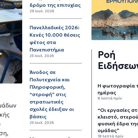
δρόμο της επιτυχίας
29 Ιουλ. 2026
Πανελλαδικές 2026:
Κενές 10.000 θέσεις
φέτος στα
Πανεπιστήμια
Ροή
25 Ιουλ. 2026
Ειδήσεω
Άνοδος σε
Πολυτεχνεία και
Η φωτογραφία 
Πληροφορική,
ημέρας
“στροφή” στις
8 λεπτά πρίν
στρατιωτικές
ομάδων
σχολές έδειξαν οι
“Οι εργασίες σ
ικής
βάσεις
κλειστό, στερο
υ
25 Ιουλ. 2026
φυσική έδρα τη
ομάδας”
ση,
18 λεπτά πρίν