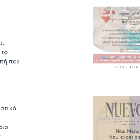
ι,
 το
οπή που
ΔΙΑΦΉΜΙΣΗ
αστικό
διο
ν