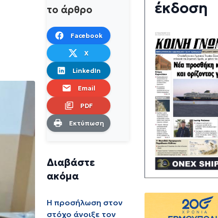
έκδοση
το άρθρο
Facebook
X
LinkedIn
Email
PDF
Εκτύπωση
Διαβάστε
ακόμα
Η προσήλωση στον
στόχο άνοιξε τον