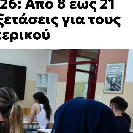
6: Από 8 έως 21
ξετάσεις για τους
τερικού