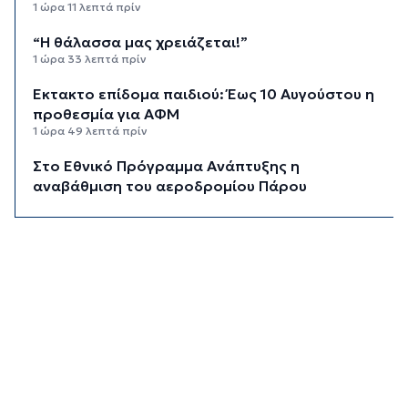
1 ώρα 11 λεπτά πρίν
“Η θάλασσα μας χρειάζεται!”
1 ώρα 33 λεπτά πρίν
Έκτακτο επίδομα παιδιού: Έως 10 Αυγούστου η
προθεσμία για ΑΦΜ
1 ώρα 49 λεπτά πρίν
Στο Εθνικό Πρόγραμμα Ανάπτυξης η
αναβάθμιση του αεροδρομίου Πάρου
2 ώρες 13 λεπτά πρίν
Νέα ταυτότητα: Πού πρέπει να
επικαιροποιήσετε τα στοιχεία σας όταν την
παραλάβετε
2 ώρες 33 λεπτά πρίν
Μεταβιβάσεις: Από ελεγκτικό κόσκινο χιλιάδες
συμβόλαια για το πιστοποιητικό ΕΝΦΙΑ
2 ώρες 53 λεπτά πρίν
Συνελήφθη αστυνομικός στη Μύκονο για