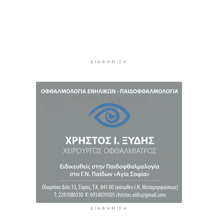
επικίνδυνη οδήγηση και απείθεια
3 ώρες 13 λεπτά πρίν
Εντοπίστηκαν 40 μετανάστες νότια της
Ιεράπετρας
3 ώρες 33 λεπτά πρίν
ΔΙΑΦΉΜΙΣΗ
Ακρίβεια: Αυξάνεται ο κίνδυνος νέων
ανατιμήσεων - Οι κατηγορίες με τη μεγαλύτερη
πίεση
3 ώρες 53 λεπτά πρίν
ΔΙΑΦΉΜΙΣΗ