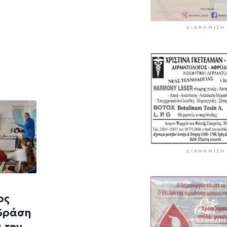
ΔΙΑΦΉΜΙΣΗ
ΔΙΑΦΉΜΙΣΗ
ος
 δράση