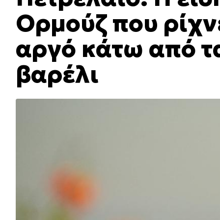
Ορμούζ που ρίχν
αργό κάτω από τ
βαρέλι