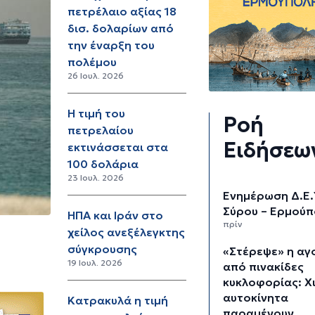
πετρέλαιο αξίας 18
δισ. δολαρίων από
την έναρξη του
πολέμου
26 Ιουλ. 2026
Η τιμή του
Ροή
πετρελαίου
Ειδήσεω
εκτινάσσεται στα
100 δολάρια
23 Ιουλ. 2026
Ενημέρωση Δ.Ε.
Σύρου – Ερμούπ
ΗΠΑ και Ιράν στο
πρίν
χείλος ανεξέλεγκτης
σύγκρουσης
«Στέρεψε» η αγ
19 Ιουλ. 2026
από πινακίδες
κυκλοφορίας: Χ
αυτοκίνητα
Κατρακυλά η τιμή
παραμένουν