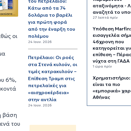
του πετρελαίου:
αταξινόμητα - 
Κάτω από τα 74
αναζητά το υπο
δολάρια το βαρέλι
27 λεπτά πρίν
για πρώτη φορά
Υπόθεση Marfin
από την έναρξη του
εισαγγελέα σήμ
αθώς οι
πολέμου
46χρονη που
24 Ιουν. 2026
κατηγορείται γι
μα
επίθεση – Πέρα
Πετρέλαιο: Οι ροές
νύχτα στη ΓΑΔΑ
στα Στενά κυλούν, οι
1 ώρα πρίν
τιμές κατρακυλούν –
Χρηματιστήριο:
Επίθεση Τραμπ στις
ου 6%,
είναι τα πιο
πετρελαϊκές για
 κοντά
«εμπορικά» χαρ
«αισχροκέρδεια»
Αθήνας
στην αντλία
1 ώρα 33 λεπτά πρίν
24 Ιουν. 2026
Καιρός: Ηλιοφάν
η βάση
θερμοκρασία έω
ενά του
βαθμούς Κελσίο