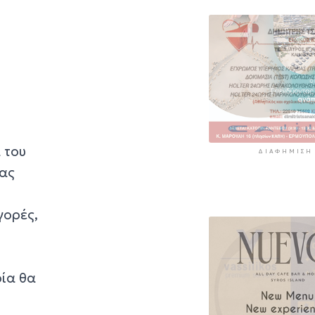
 του
ΔΙΑΦΉΜΙΣΗ
ιας
γορές,
ρία θα