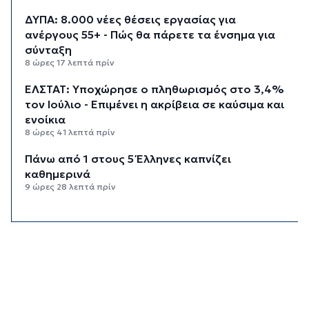
ΔΥΠΑ: 8.000 νέες θέσεις εργασίας για
ανέργους 55+ - Πώς θα πάρετε τα ένσημα για
σύνταξη
8 ώρες 17 λεπτά πρίν
ΕΛΣΤΑΤ: Υποχώρησε ο πληθωρισμός στο 3,4%
τον Ιούλιο - Επιμένει η ακρίβεια σε καύσιμα και
ενοίκια
8 ώρες 41 λεπτά πρίν
Πάνω από 1 στους 5 Έλληνες καπνίζει
καθημερινά
9 ώρες 28 λεπτά πρίν
Αγρότες: Η νέα αίτηση ενίσχυσης 2026 στο
myAGRO, οι αλλαγές και οι προθεσμίες
10 ώρες 11 λεπτά πρίν
Κόλαφος ΟΟΣΑ: Στην τελευταία θέση η Ελλάδα
για το πραγματικό διαθέσιμο εισόδημα των
νοικοκυριών