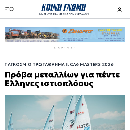
Παράκαμψη
προς
ΗΜΕΡΗΣΙΑ ΕΦΗΜΕΡΙΔΑ ΤΩΝ ΚΥΚΛΑΔΩΝ
το
Παράκαμψη
κυρίως
προς
περιεχόμενο
το
κυρίως
ΔΙΑΦΉΜΙΣΗ
περιεχόμενο
ΠΑΓΚΌΣΜΙΟ ΠΡΩΤΆΘΛΗΜΑ ILCA6 MASTERS 2026
Πρόβα μεταλλίων για πέντε
Έλληνες ιστιοπλόους