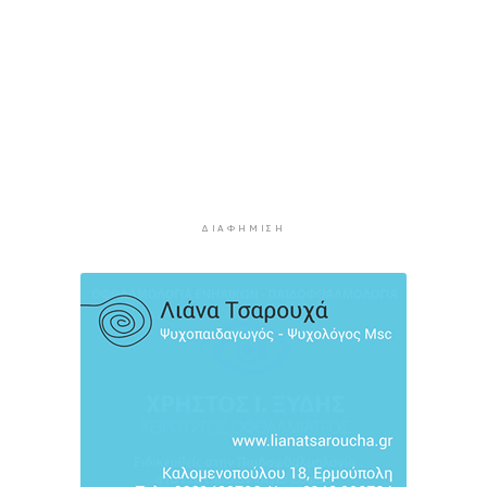
11 ώρες 1 λεπτό πρίν
Κορυφώνεται η έξοδος των αδειούχων ενόψει
15αύγουστου: Γεμάτα πλοία, λεωφορεία και
ουρές χιλιομέτρων στα σύνορα
11 ώρες 37 λεπτά πρίν
Η αγγλική ομοσπονδία καταργεί τα τσιμεντένια
προστατευτικά γύρω από τον αγωνιστικό χώρο
μετά τον θάνατο ποδοσφαιριστή
12 ώρες 21 λεπτά πρίν
ΔΙΑΦΉΜΙΣΗ
Ο Γιώργος Νταλάρας έρχεται στη Σύρο με το
«Ρεμπέτικο»
13 ώρες 24 λεπτά πρίν
Η πρόεδρος της νορβηγικής ομοσπονδίας καλεί
τον Ινφαντίνο να παραιτηθεί από τη FIFA
13 ώρες 27 λεπτά πρίν