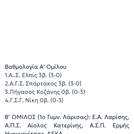
Βαθμολογία Α’ Ομίλου
1.Α..Σ. Ελπίς 3β. (3-0)
2.Α.Γ.Σ. Σπάρτακος 3β. (3-0)
3.Πήγασος Κοζάνης 0β. (0-3)
4.Γ.Σ.Γ. Νίκη 0β. (0-3)
Β’ ΟΜΙΛΟΣ (1ο Γυμν. Λάρισας): Ε.Α. Λαρίσης,
Α.Π.Σ. Αίολος Κατερίνης, Α.Σ.Π. Ερμής
Ηγουμενίτσας, ΔΕΚΑ.