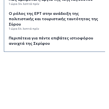
1 ώρα 34 λεπτά πρίν
Ο ρόλος της ΕΡΤ στην ανάδειξη της
πολιτιστικής και τουριστικής ταυτότητας της
Σύρου
1 ώρα 54 λεπτά πρίν
Περιπέτεια για πέντε επιβάτες ιστιοφόρου
ανοιχτά της Σερίφου
2 ώρες 15 λεπτά πρίν
Εκτάκτως το Star Flyer στο λιμάνι της
Ερμούπολης
2 ώρες 34 λεπτά πρίν
Μύκονος: 42χρονος έχασε τη ζωή του στην
άσφαλτο
2 ώρες 55 λεπτά πρίν
Κάρτα Αγρότη: Πώς θα ενεργοποιείται
ψηφιακά από τις 28 Αυγούστου
3 ώρες 10 λεπτά πρίν