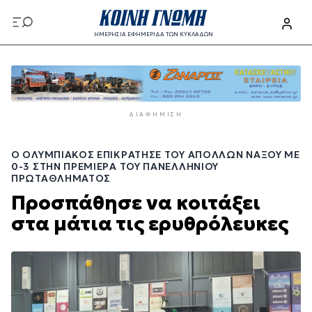
Παράκαμψη
προς
ΗΜΕΡΗΣΙΑ ΕΦΗΜΕΡΙΔΑ ΤΩΝ ΚΥΚΛΑΔΩΝ
το
Παράκαμψη
κυρίως
προς
περιεχόμενο
το
κυρίως
ΔΙΑΦΉΜΙΣΗ
περιεχόμενο
Ο ΟΛΥΜΠΙΑΚΌΣ ΕΠΙΚΡΆΤΗΣΕ ΤΟΥ ΑΠΌΛΛΩΝ ΝΆΞΟΥ ΜΕ
0-3 ΣΤΗΝ ΠΡΕΜΙΈΡΑ ΤΟΥ ΠΑΝΕΛΛΗΝΊΟΥ
ΠΡΩΤΑΘΛΉΜΑΤΟΣ
Προσπάθησε να κοιτάξει
στα μάτια τις ερυθρόλευκες