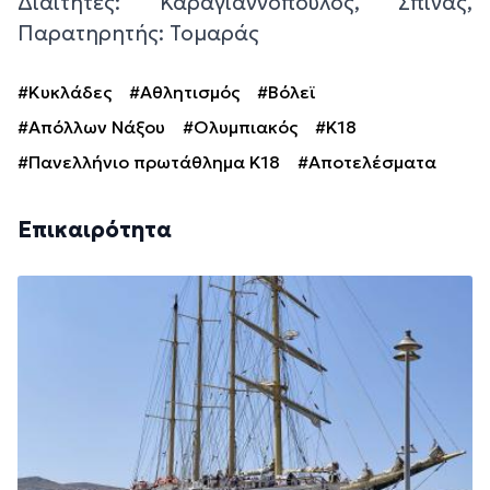
Διαιτητές: Καραγιαννόπουλος, Σπίνας,
Παρατηρητής: Τομαράς
#Κυκλάδες
#Αθλητισμός
#Βόλεϊ
#Απόλλων Νάξου
#Ολυμπιακός
#Κ18
#Πανελλήνιο πρωτάθλημα Κ18
#Αποτελέσματα
Επικαιρότητα