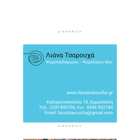
Νάξος: Ζητάει την άμεση συνεδρίαση του
Δημοτικού Συμβουλίου για το Ειδικό
Χωροταξικό Πλαίσιο για τις ΑΠΕ
3 ώρες 32 λεπτά πρίν
ΔΙΑΦΉΜΙΣΗ
“Η θάλασσα μας χρειάζεται!”
3 ώρες 54 λεπτά πρίν
ΔΙΑΦΉΜΙΣΗ