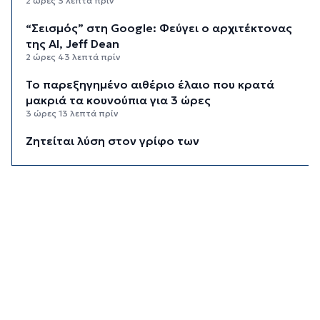
2 ώρες 3 λεπτά πρίν
“Σεισμός” στη Google: Φεύγει ο αρχιτέκτονας
της AI, Jeff Dean
2 ώρες 43 λεπτά πρίν
Το παρεξηγημένο αιθέριο έλαιο που κρατά
μακριά τα κουνούπια για 3 ώρες
3 ώρες 13 λεπτά πρίν
Ζητείται λύση στον γρίφο των
φοροαπαλλαγών: Ποια σχέδια επεξεργάζεται
το ΥΠΕΘΟ
3 ώρες 43 λεπτά πρίν
Ενδιαφέρον του Δήμου Πάρου για τη στέγαση
των εκπαιδευτικών
4 ώρες 13 λεπτά πρίν
Πάνω από 90 ειδικότητες και 860 τμήματα στις
δημόσιες ΣΑΕΚ
4 ώρες 43 λεπτά πρίν