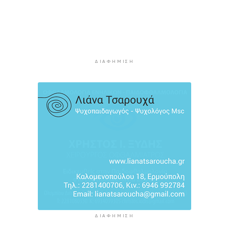
Αυξήθηκαν οι Έλληνες που αποφάσισαν να
διακόψουν το κάπνισμα
5 ώρες 13 λεπτά πρίν
Δράση ενημέρωσης ασφαλούς κολύμβησης και
πρόληψης των πνιγμών
ΔΙΑΦΉΜΙΣΗ
5 ώρες 43 λεπτά πρίν
Πέθανε ο συγγραφέας Γιάννης Γρηγοράκης
6 ώρες 13 λεπτά πρίν
ΔΙΑΦΉΜΙΣΗ