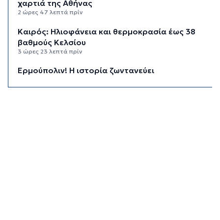
χαρτιά της Αθήνας
2 ώρες 47 λεπτά πρίν
Καιρός: Ηλιοφάνεια και θερμοκρασία έως 38
βαθμούς Κελσίου
3 ώρες 23 λεπτά πρίν
Ερμούπολιν! Η ιστορία ζωντανεύει
3 ώρες 33 λεπτά πρίν
Η φωτογραφία της ημέρας
3 ώρες 43 λεπτά πρίν
“Οι εργασίες στο κλειστό, στερούσαν τη
φυσική έδρα της ομάδας”
3 ώρες 53 λεπτά πρίν
Ανανέωσε με τον Α.Ο. Σύρου η Φεριντέ Σελιμάι
3 ώρες 58 λεπτά πρίν
Η έλλειψη μηχανικών “παγώνει” διεκδικήσεις
χρηματοδοτήσεων και έργα
4 ώρες 2 λεπτά πρίν