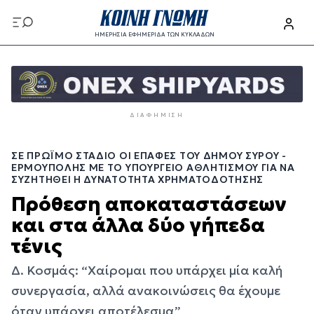
Παράκαμψη
προς
ΗΜΕΡΗΣΙΑ ΕΦΗΜΕΡΙΔΑ ΤΩΝ ΚΥΚΛΑΔΩΝ
το
Παράκαμψη
κυρίως
προς
περιεχόμενο
το
κυρίως
ΔΙΑΦΉΜΙΣΗ
περιεχόμενο
ΣΕ ΠΡΏΙΜΟ ΣΤΆΔΙΟ ΟΙ ΕΠΑΦΈΣ ΤΟΥ ΔΉΜΟΥ ΣΎΡΟΥ -
ΕΡΜΟΎΠΟΛΗΣ ΜΕ ΤΟ ΥΠΟΥΡΓΕΊΟ ΑΘΛΗΤΙΣΜΟΎ ΓΙΑ ΝΑ
ΣΥΖΗΤΗΘΕΊ Η ΔΥΝΑΤΌΤΗΤΑ ΧΡΗΜΑΤΟΔΌΤΗΣΗΣ
Πρόθεση αποκαταστάσεων
και στα άλλα δύο γήπεδα
τένις
Δ. Κοσμάς: “Χαίρομαι που υπάρχει μία καλή
συνεργασία, αλλά ανακοινώσεις θα έχουμε
όταν υπάρχει αποτέλεσμα”