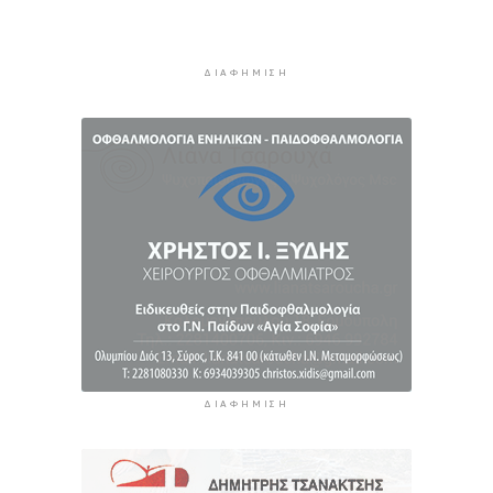
Συζητήσεις με το Υπουργείο για τη διάσωση
του Φάρου της Διδύμης
4 ώρες 7 λεπτά πρίν
ΔΙΑΦΉΜΙΣΗ
ΔΙΑΦΉΜΙΣΗ