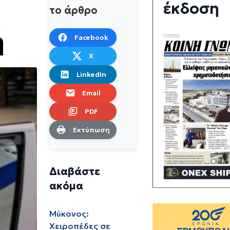
έκδοση
το άρθρο
ή
Facebook
X
LinkedIn
Email
PDF
Εκτύπωση
Διαβάστε
ακόμα
Μύκονος:
Χειροπέδες σε