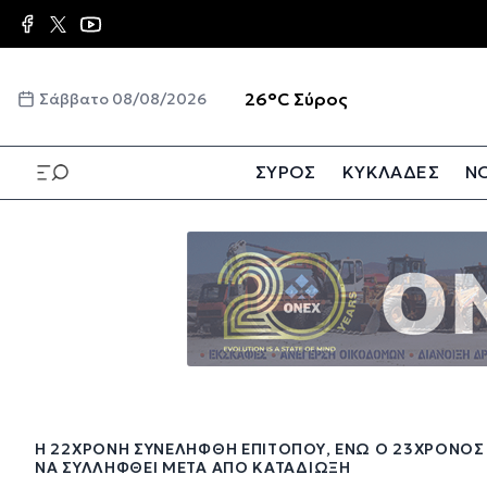
Παράκαμψη
προς
το
κυρίως
☀️
26°C
Σύρος
Σάββατο 08/08/2026
περιεχόμενο
ΣΥΡΟΣ
ΚΥΚΛΑΔΕΣ
ΝΟ
Παράκαμψη
προς
το
κυρίως
περιεχόμενο
Η 22ΧΡΟΝΗ ΣΥΝΕΛΉΦΘΗ ΕΠΙΤΌΠΟΥ, ΕΝΏ Ο 23ΧΡΟΝΟΣ 
ΝΑ ΣΥΛΛΗΦΘΕΊ ΜΕΤΆ ΑΠΌ ΚΑΤΑΔΊΩΞΗ