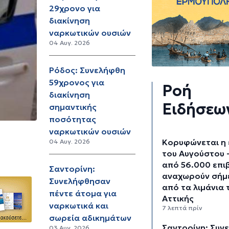
29χρονο για
διακίνηση
ναρκωτικών ουσιών
04 Αυγ. 2026
Ρόδος: Συνελήφθη
59χρονος για
Ροή
διακίνηση
Ειδήσεω
σημαντικής
ποσότητας
ναρκωτικών ουσιών
Κορυφώνεται η
04 Αυγ. 2026
του Αυγούστου 
από 56.000 επι
Σαντορίνη:
αναχωρούν σήμ
Συνελήφθησαν
από τα λιμάνια 
πέντε άτομα για
Αττικής
ναρκωτικά και
7 λεπτά πρίν
σωρεία αδικημάτων
Σαντορίνη: Συν
03 Αυγ. 2026