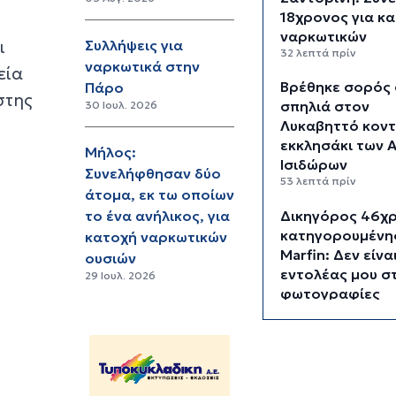
18χρονος για κ
ναρκωτικών
ι
Συλλήψεις για
32 λεπτά πρίν
ναρκωτικά στην
εία
Βρέθηκε σορός 
Πάρο
στης
σπηλιά στον
30 Ιουλ. 2026
Λυκαβηττό κοντ
εκκλησάκι των 
Μήλος:
Ισιδώρων
Συνελήφθησαν δύο
53 λεπτά πρίν
άτομα, εκ τω οποίων
Δικηγόρος 46χ
το ένα ανήλικος, για
κατηγορουμένης
κατοχή ναρκωτικών
Marfin: Δεν είνα
ουσιών
εντολέας μου στ
29 Ιουλ. 2026
φωτογραφίες
1 ώρα 8 λεπτά πρίν
Συνεδρίασε η Ε
Εκτίμησης Κινδ
λόγω των υψηλ