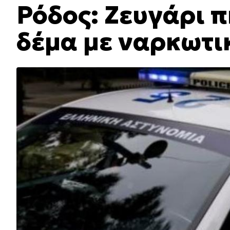
Ρόδος: Ζευγάρι 
δέμα με ναρκωτι