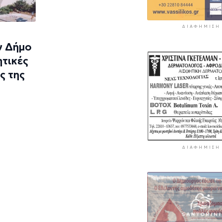
ΔΙΑΦΉΜΙΣΗ
ν Δήμο
ητικές
ς της
ΔΙΑΦΉΜΙΣΗ