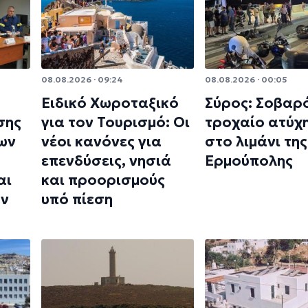
08.08.2026 · 09:24
08.08.2026 · 00:05
Ειδικό Χωροταξικό
Σύρος: Σοβαρ
σης
για τον Τουρισμό: Οι
τροχαίο ατύχ
ων
νέοι κανόνες για
στο λιμάνι της
επενδύσεις, νησιά
Ερμούπολης
αι
και προορισμούς
ων
υπό πίεση