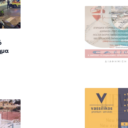
προορισμούς υ
πίεση
4 ώρες 31 λεπτά πρί
ό
ημα
ΔΙΑΦΉΜΙΣΗ