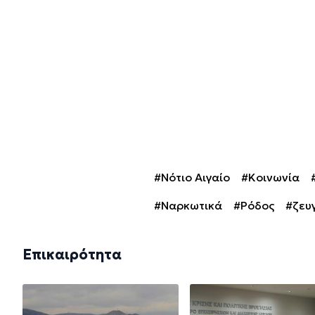
#Νότιο Αιγαίο
#Κοινωνία
#Ναρκωτικά
#Ρόδος
#ζευ
Επικαιρότητα